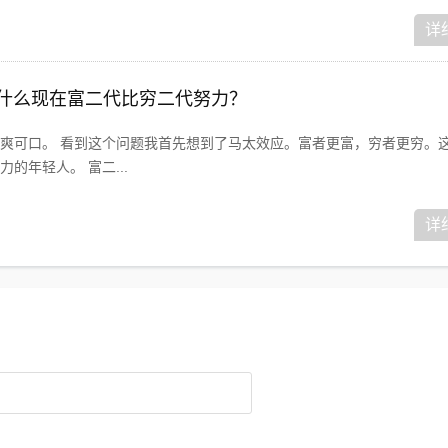
详
为什么现在富二代比穷二代努力？
爽可口。 看到这个问题我首先想到了马太效应。富者更富，穷者更穷。
的年轻人。 富二...
详