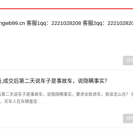
wb99.cn 客服1qq：2221028208 客服2qq：22210282
详
车商,成交后第二天说车子是事故车，说隐瞒事实？
后第二天说车子是事故车，说我隐瞒事实，要求全款退车，我该怎么办？ 
买车人在车辆鉴定...
详