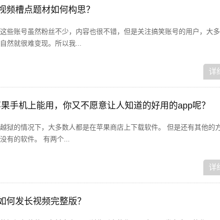
短视频槽点题材如何构思？
这些账号虽然粉丝不少，内容也很不错，但是关注搞笑账号的用户，大多
然就很难变现。所以我...
详
哪些苹果手机上能用，你又不愿意让人知道的好用的app呢？
越狱的情况下，大多数人都是在苹果商店上下载软件。 但是还有其他的
有的软件。 有两个...
详
音如何发长视频完整版？