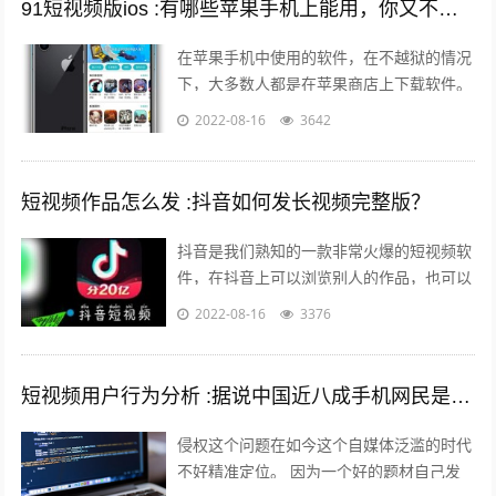
91短视频版ios :有哪些苹果手机上能用，你又不愿意让人知道的好用的app呢？
在苹果手机中使用的软件，在不越狱的情况
下，大多数人都是在苹果商店上下载软件。
但是还有其他的方法可以让你的手机中安装
2022-08-16
3642
上在苹果商店中没有的软件。 有两个...
短视频作品怎么发 :抖音如何发长视频完整版？
抖音是我们熟知的一款非常火爆的短视频软
件，在抖音上可以浏览别人的作品，也可以
发布自己的作品，那么自己发布作品的时候
2022-08-16
3376
想要发长视频，怎么发呢？一起来看一下...
短视频用户行为分析 :据说中国近八成手机网民是短视频用户，侵权问题如何解决？
侵权这个问题在如今这个自媒体泛滥的时代
不好精准定位。 因为一个好的题材自己发