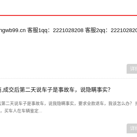
wb99.cn 客服1qq：2221028208 客服2qq：22210282
详
车商,成交后第二天说车子是事故车，说隐瞒事实？
后第二天说车子是事故车，说我隐瞒事实，要求全款退车，我该怎么办？ 
买车人在车辆鉴定...
详