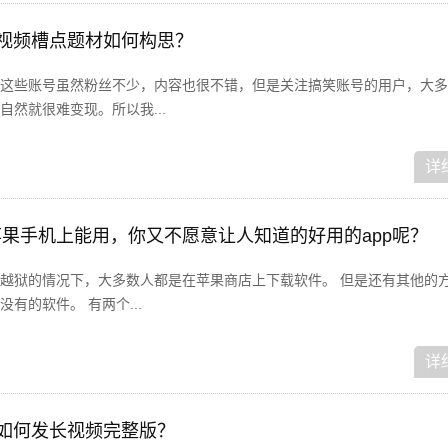
短视频槽点题材如何构思？
这些账号虽然粉丝不少，内容也很不错，但是关注搞笑账号的用户，大多
然就很难变现。所以我...
详
哪些苹果手机上能用，你又不愿意让人知道的好用的app呢？
越狱的情况下，大多数人都是在苹果商店上下载软件。 但是还有其他的
有的软件。 有两个...
详
音如何发长视频完整版？