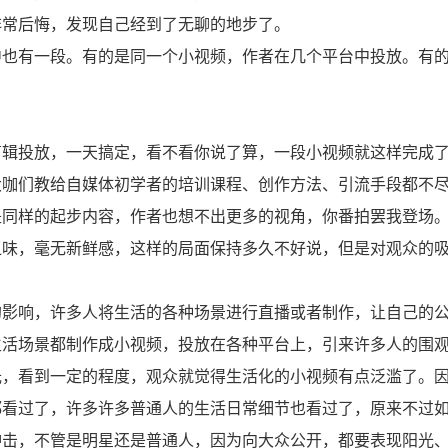
非常后悔，发现自己经到了无聊的地步了。
中也有一段。有的是同一个小视频，作者在几个平台中投放。有
剪辑投放，一天搞定，看不看你说了算，一段小视频就这样完成
大咖们教给自媒体初学者的培训课程、创作方法、引流手段都不
是同样的起步内容，作者也想不出更多的视角，你番拍罢我登场
乏味，毫无新鲜感，这样的局面保持多久不好说，但是对观众的
的影响，许多人将生活的各种场景进行直播或者制作，让自己的
生活场景都制作成小视频，投放在各种平台上，引来许多人的围
光，看到一定的程度，观众就觉得生活化的小视频有点泛滥了。
都看过了，许多许多普通人的生活日常细节也看过了，原来不过
冲击，不管是明星还是普通人，因为向大众公开，都要表现阳光