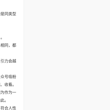
的是同类型
了。
尽相同，都
。
吸引力会越
公众号吸粉
观、收看。
因为作为一
如此。
、符合人性