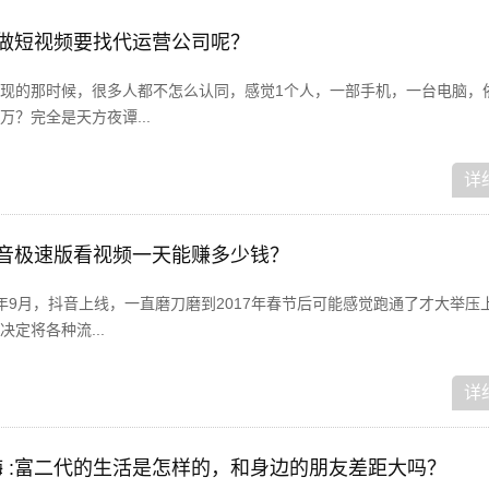
在做短视频要找代运营公司呢？
现的那时候，很多人都不怎么认同，感觉1个人，一部手机，一台电脑，
？完全是天方夜谭...
详
抖音极速版看视频一天能赚多少钱？
6年9月，抖音上线，一直磨刀磨到2017年春节后可能感觉跑通了才大举压
定将各种流...
详
 :富二代的生活是怎样的，和身边的朋友差距大吗？