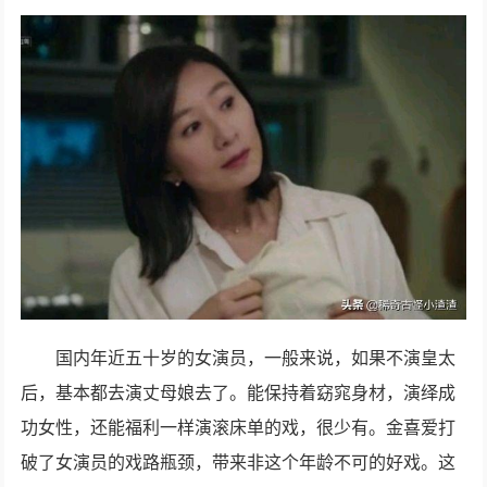
国内年近五十岁的女演员，一般来说，如果不演皇太
后，基本都去演丈母娘去了。能保持着窈窕身材，演绎成
功女性，还能福利一样演滚床单的戏，很少有。金喜爱打
破了女演员的戏路瓶颈，带来非这个年龄不可的好戏。这