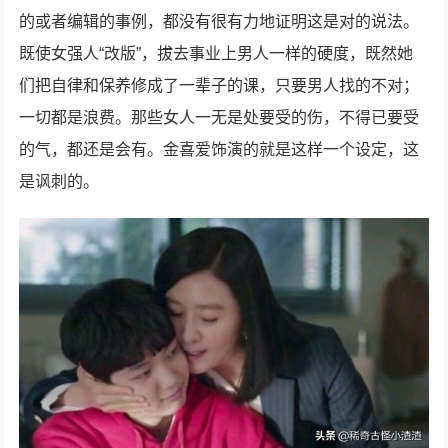
的或者编辑的事例，都没有很有力地证明这是对的说法。
既使女强人“改版”，拔去事业上男人一样的硬度，既然她
们把自律和保养修成了一辈子的课，只要男人找的不对；
一切都是浪费。那些女人一无是处要受的伤，不得已要受
的气，都还是会有。金喜爱饰演的就是这样一个设定，这
是讽刺的。