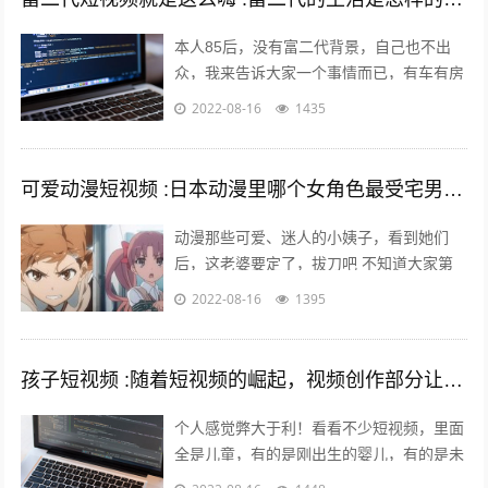
本人85后，没有富二代背景，自己也不出
众，我来告诉大家一个事情而已，有车有房
其实不难，你努力一样可以拥有，不过家里
2022-08-16
1435
条件最好不要太差。我家没有人当官也没...
可爱动漫短视频 :日本动漫里哪个女角色最受宅男们的喜爱欢迎？
动漫那些可爱、迷人的小姨子，看到她们
后，这老婆要定了，拔刀吧 不知道大家第
一次接触动漫是什么时候，绝大多数的老漫
2022-08-16
1395
迷最起码也应该有6年左右的动漫阅历了
吧...
孩子短视频 :随着短视频的崛起，视频创作部分让儿童入境，这对孩子是否有利？
个人感觉弊大于利！看看不少短视频，里面
全是儿童，有的是刚出生的婴儿，有的是未
上幼儿园的幼儿，有的是幼儿园的孩子，还