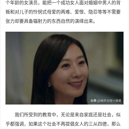
个年龄的女演员，能把一个成功女人面对婚姻中男人的背
叛和对儿子的怜悯式母爱的两难、爱恨、隐忍等等不需要
张力却要具备辐射力的东西自然的演绎出来。
我们所受到的教育中，无论是来自家庭还是社会，似
乎都强调，如果这个社会不再提倡女人的三从四德，那么