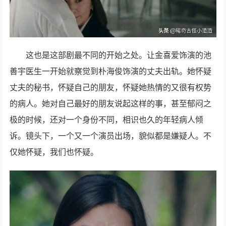
这也是这部剧最不同的开始之处。让金喜爱饰演的池
善宇医生一开始就察觉到朴海俊饰演的丈夫出轨。她怀疑
丈夫的秘书，怀疑自己的朋友，怀疑她热情的又很有权势
的病人。她对自己最好的朋友说起这样的事，甚至郁闷之
极的时候，还对一个身份不同，相识也久的年轻病人倾
诉。镜头下，一个又一个演员出场，貌似都是嫌疑人。不
仅她怀疑，我们也怀疑。