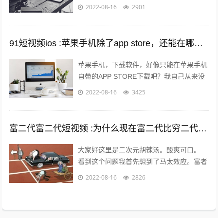
布出去可能只需要短短的几分钟时间就能够
2022-08-16
2901
引起火爆。 平台的大数据根本无法做...
91短视频ios :苹果手机除了app store，还能在哪里下载软件？包括一些破解软件？
苹果手机，下载软件，好像只能在苹果手机
自带的APP STORE下载吧？我自己从来没
有尝试过在其他地方下载，在越狱最火热的
2022-08-16
3425
年份，我也没有尝试过越狱。 2...
富二代富二代短视频 :为什么现在富二代比穷二代努力？
大家好这里是二次元胡辣汤。酸爽可口。
看到这个问题我首先想到了马太效应。富者
更富，穷者更穷。这也是一个不争的事实。
2022-08-16
2826
但是不否认那些努力的年轻人。 富二...