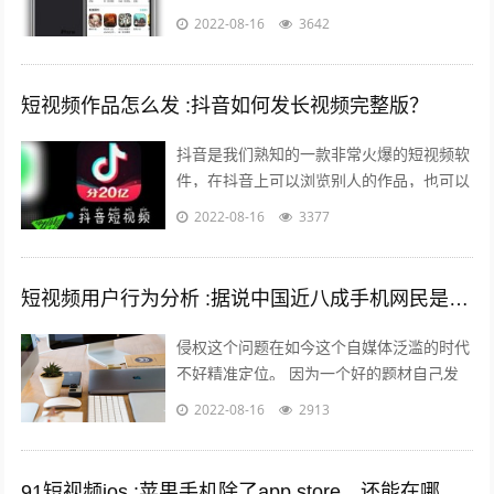
但是还有其他的方法可以让你的手机中安装
2022-08-16
3642
上在苹果商店中没有的软件。 有两个...
短视频作品怎么发 :抖音如何发长视频完整版？
抖音是我们熟知的一款非常火爆的短视频软
件，在抖音上可以浏览别人的作品，也可以
发布自己的作品，那么自己发布作品的时候
2022-08-16
3377
想要发长视频，怎么发呢？一起来看一下...
短视频用户行为分析 :据说中国近八成手机网民是短视频用户，侵权问题如何解决？
侵权这个问题在如今这个自媒体泛滥的时代
不好精准定位。 因为一个好的题材自己发
布出去可能只需要短短的几分钟时间就能够
2022-08-16
2913
引起火爆。 平台的大数据根本无法做...
91短视频ios :苹果手机除了app store，还能在哪里下载软件？包括一些破解软件？