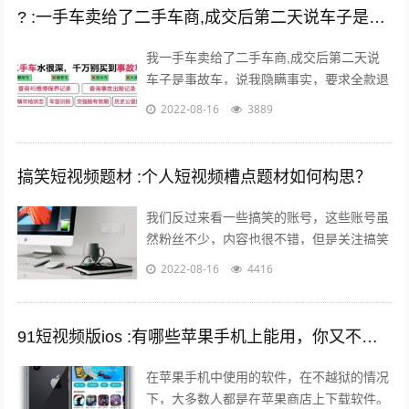
? :一手车卖给了二手车商,成交后第二天说车子是事故车，说隐瞒事实？
我一手车卖给了二手车商,成交后第二天说
车子是事故车，说我隐瞒事实，要求全款退
车，我该怎么办？ 报警处理。二手车行在
2022-08-16
3889
车辆鉴定方面是内行，买车人在车辆鉴定...
搞笑短视频题材 :个人短视频槽点题材如何构思？
我们反过来看一些搞笑的账号，这些账号虽
然粉丝不少，内容也很不错，但是关注搞笑
账号的用户，大多数都是为了开心的，所以
2022-08-16
4416
这样的粉丝群体自然就很难变现。所以我...
91短视频版ios :有哪些苹果手机上能用，你又不愿意让人知道的好用的app呢？
在苹果手机中使用的软件，在不越狱的情况
下，大多数人都是在苹果商店上下载软件。