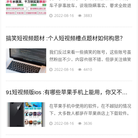
车子是事故车，说我隐瞒事实，要求全款退
车，我该怎么办？ 报警处理。二手车行在
2022-08-16
3883
车辆鉴定方面是内行，买车人在车辆鉴定...
搞笑短视频题材 :个人短视频槽点题材如何构思？
我们反过来看一些搞笑的账号，这些账号虽
然粉丝不少，内容也很不错，但是关注搞笑
账号的用户，大多数都是为了开心的，所以
2022-08-16
4410
这样的粉丝群体自然就很难变现。所以我...
91短视频版ios :有哪些苹果手机上能用，你又不愿意让人知道的好用的app呢？
在苹果手机中使用的软件，在不越狱的情况
下，大多数人都是在苹果商店上下载软件。
但是还有其他的方法可以让你的手机中安装
2022-08-16
3636
上在苹果商店中没有的软件。 有两个...