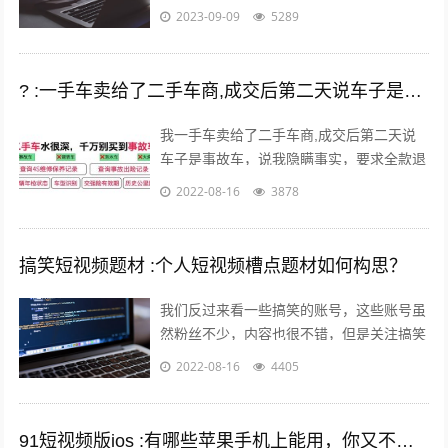
2023-09-09
5289
? :一手车卖给了二手车商,成交后第二天说车子是事故车，说隐瞒事实？
我一手车卖给了二手车商,成交后第二天说
车子是事故车，说我隐瞒事实，要求全款退
车，我该怎么办？ 报警处理。二手车行在
2022-08-16
3878
车辆鉴定方面是内行，买车人在车辆鉴定...
搞笑短视频题材 :个人短视频槽点题材如何构思？
我们反过来看一些搞笑的账号，这些账号虽
然粉丝不少，内容也很不错，但是关注搞笑
账号的用户，大多数都是为了开心的，所以
2022-08-16
4405
这样的粉丝群体自然就很难变现。所以我...
91短视频版ios :有哪些苹果手机上能用，你又不愿意让人知道的好用的app呢？