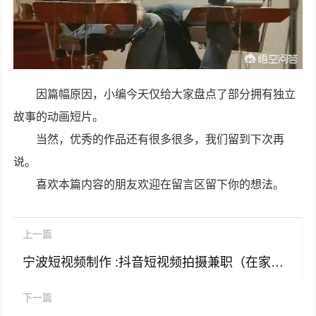
因篇幅原因，小编今天仅给大家盘点了部分拥有独立
故事的动画短片。
当然，优秀的作品还有很多很多，我们留到下次再
说。
喜欢本篇内容的朋友欢迎在留言区留下你的想法。
上一篇
宁波短视频制作 :抖音短视频拍摄兼职（在家兼职）
下一篇