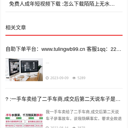
免费人成年短视频下载 :怎么下载陌陌上无水印的短视頻？
相关文章
自助下单平台：www.tulingwb99.cn 客服1qq：2221028208 客服2qq：2221028208
...
2023-09-09
5289
? :一手车卖给了二手车商,成交后第二天说车子是事故车，说隐瞒事实？
我一手车卖给了二手车商,成交后第二天说
车子是事故车，说我隐瞒事实，要求全款退
车，我该怎么办？ 报警处理。二手车行在
2022-08-16
3875