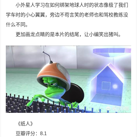
小外星人学习在如何绑架地球人时的状态像极了我们
学车时的小心翼翼，旁边不苟言笑的老师也和驾校教练没
什么不同。
更加画龙点睛的是本片的结尾，让小编笑出猪叫。
《纸人》
豆瓣评分：8.1