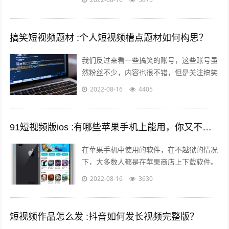
车辆鉴定方面是内行，买车人在车辆鉴定...
搞笑短视频题材 :个人短视频槽点题材如何构思？
我们反过来看一些搞笑的账号，这些账号虽
然粉丝不少，内容也很不错，但是关注搞笑
账号的用户，大多数都是为了开心的，所以
2022-08-16
4405
这样的粉丝群体自然就很难变现。所以我...
91短视频版ios :有哪些苹果手机上能用，你又不愿意让人知道的好用的app呢？
在苹果手机中使用的软件，在不越狱的情况
下，大多数人都是在苹果商店上下载软件。
但是还有其他的方法可以让你的手机中安装
2022-08-16
3630
上在苹果商店中没有的软件。 有两个...
短视频作品怎么发 :抖音如何发长视频完整版？