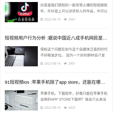
抖音是我们熟知的一款非常火爆的短视频软
件，在抖音上可以浏览别人的作品，也可以
发布自己的作品，那么自己发布作品的时候
2022-08-16
3367
想要发长视频，怎么发呢？一起来看一下...
短视频用户行为分析 :据说中国近八成手机网民是短视频用户，侵权问题如何解决？
侵权这个问题在如今这个自媒体泛滥的时代
不好精准定位。 因为一个好的题材自己发
布出去可能只需要短短的几分钟时间就能够
2022-08-16
2901
引起火爆。 平台的大数据根本无法做...
91短视频ios :苹果手机除了app store，还能在哪里下载软件？包括一些破解软件？
苹果手机，下载软件，好像只能在苹果手机
自带的APP STORE下载吧？我自己从来没
有尝试过在其他地方下载，在越狱最火热的
2022-08-16
3425
年份，我也没有尝试过越狱。 2...