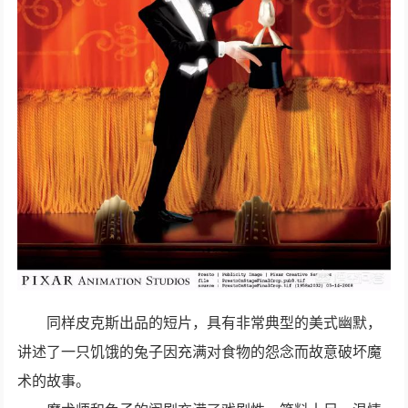
同样皮克斯出品的短片，具有非常典型的美式幽默，
讲述了一只饥饿的兔子因充满对食物的怨念而故意破坏魔
术的故事。