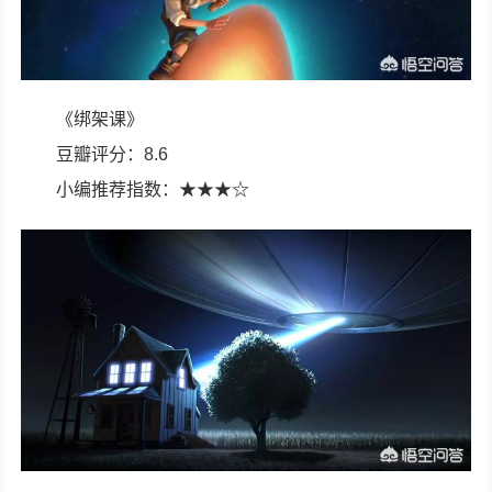
《绑架课》
豆瓣评分：8.6
小编推荐指数：★★★☆