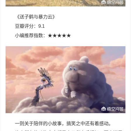
《送子鹤与暴力云》
豆瓣评分：9.1
小编推荐指数：★★★★★
一则关于陪伴的小故事，搞笑之中还有着感动。