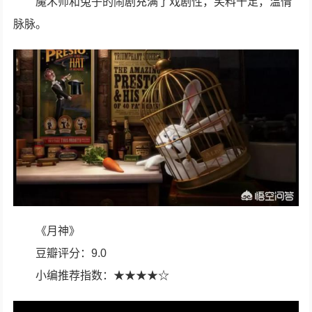
魔术师和兔子的闹剧充满了戏剧性，笑料十足，温情
脉脉。
《月神》
豆瓣评分：9.0
小编推荐指数：★★★★☆