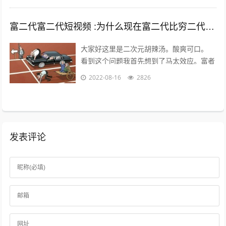
富二代富二代短视频 :为什么现在富二代比穷二代努力？
大家好这里是二次元胡辣汤。酸爽可口。
看到这个问题我首先想到了马太效应。富者
更富，穷者更穷。这也是一个不争的事实。
2022-08-16
2826
但是不否认那些努力的年轻人。 富二...
发表评论