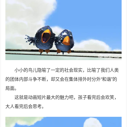
小小的鸟儿隐喻了一定的社会现实，比喻了我们人类
的团体内部斗争不断，却又会在集体排外时分外“和谐”的
局面。
这就是动画短片最大的魅力吧，孩子看完后会欢笑，
大人看完后会思考。