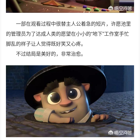
一部在观看过程中很替主人公着急的短片，许愿池里
的管理员为了达成人类的愿望在小小的“地下”工作室手忙
脚乱的样子让人觉得既好笑又心疼。
不过结局是美好的，非常治愈。