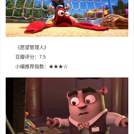
《愿望管理人》
豆瓣评分：7.5
小编推荐指数：★★★☆