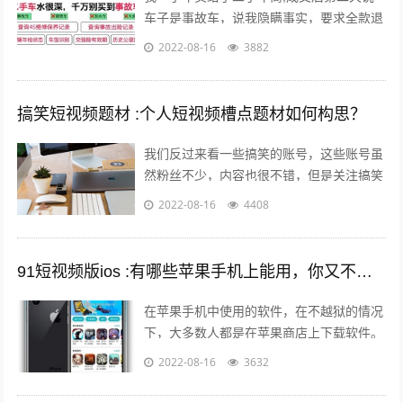
车子是事故车，说我隐瞒事实，要求全款退
车，我该怎么办？ 报警处理。二手车行在
2022-08-16
3882
车辆鉴定方面是内行，买车人在车辆鉴定...
搞笑短视频题材 :个人短视频槽点题材如何构思？
我们反过来看一些搞笑的账号，这些账号虽
然粉丝不少，内容也很不错，但是关注搞笑
账号的用户，大多数都是为了开心的，所以
2022-08-16
4408
这样的粉丝群体自然就很难变现。所以我...
91短视频版ios :有哪些苹果手机上能用，你又不愿意让人知道的好用的app呢？
在苹果手机中使用的软件，在不越狱的情况
下，大多数人都是在苹果商店上下载软件。
但是还有其他的方法可以让你的手机中安装
2022-08-16
3632
上在苹果商店中没有的软件。 有两个...