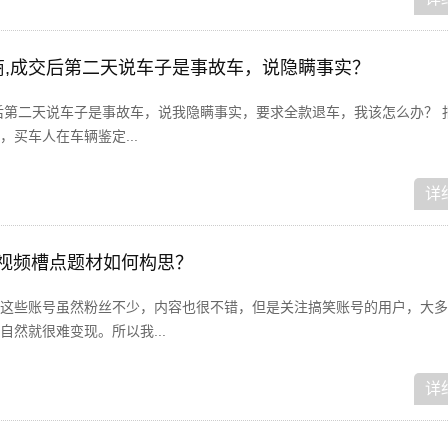
车商,成交后第二天说车子是事故车，说隐瞒事实？
后第二天说车子是事故车，说我隐瞒事实，要求全款退车，我该怎么办？ 
买车人在车辆鉴定...
详
短视频槽点题材如何构思？
这些账号虽然粉丝不少，内容也很不错，但是关注搞笑账号的用户，大多
然就很难变现。所以我...
详