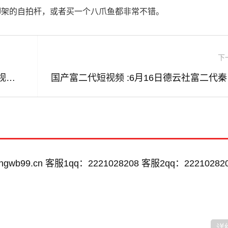
脚架的自拍杆，或者买一个八爪鱼都非常不错。
下
大海的视频短片 :看到很多赶海人抓鱼的视频，海边的水坑真的有那么多鱼吗？
国产富
wb99.cn 客服1qq：2221028208 客服2qq：22210282
详