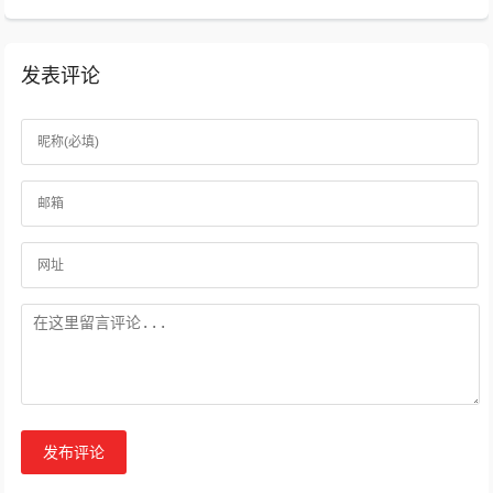
发表评论
发布评论