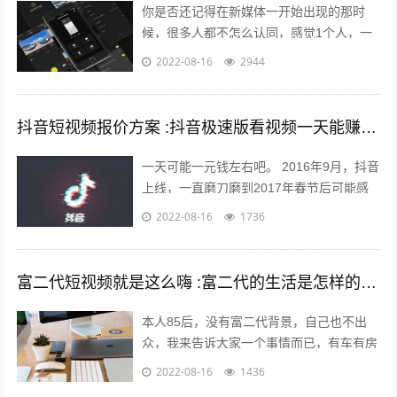
你是否还记得在新媒体一开始出现的那时
候，很多人都不怎么认同，感觉1个人，一
部手机，一台电脑，依靠这几样东西就能养
2022-08-16
2944
的起自己，能月薪过万？完全是天方夜谭...
抖音短视频报价方案 :抖音极速版看视频一天能赚多少钱？
一天可能一元钱左右吧。 2016年9月，抖音
上线，一直磨刀磨到2017年春节后可能感
觉跑通了才大举压上资源，产品优秀的数据
2022-08-16
1736
表现又让头条很快决定将各种流...
富二代短视频就是这么嗨 :富二代的生活是怎样的，和身边的朋友差距大吗？
本人85后，没有富二代背景，自己也不出
众，我来告诉大家一个事情而已，有车有房
其实不难，你努力一样可以拥有，不过家里
2022-08-16
1436
条件最好不要太差。我家没有人当官也没...