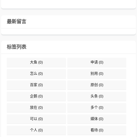
最新留言
标签列表
大鱼
(0)
申请
(0)
怎么
(0)
别用
(0)
百家
(0)
原创
(0)
企鹅
(0)
头条
(0)
放在
(0)
多个
(0)
可以
(0)
媒体
(0)
个人
(0)
看待
(0)