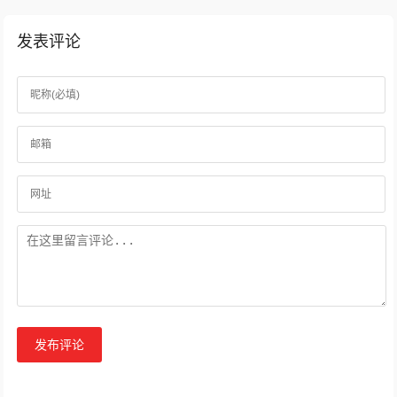
发表评论
发布评论