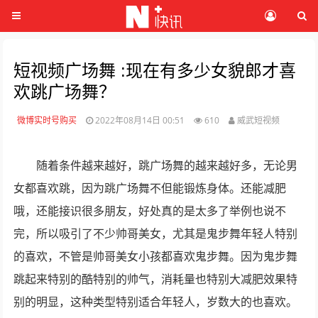
短视频广场舞 :现在有多少女貌郎才喜
欢跳广场舞？
微博实时号购买
2022年08月14日 00:51
610
威武短视频
随着条件越来越好，跳广场舞的越来越好多，无论男
女都喜欢跳，因为跳广场舞不但能锻炼身体。还能减肥
哦，还能接识很多朋友，好处真的是太多了举例也说不
完，所以吸引了不少帅哥美女，尤其是鬼步舞年轻人特别
的喜欢，不管是帅哥美女小孩都喜欢鬼步舞。因为鬼步舞
跳起来特别的酷特别的帅气，消耗量也特别大减肥效果特
别的明显，这种类型特别适合年轻人，岁数大的也喜欢。