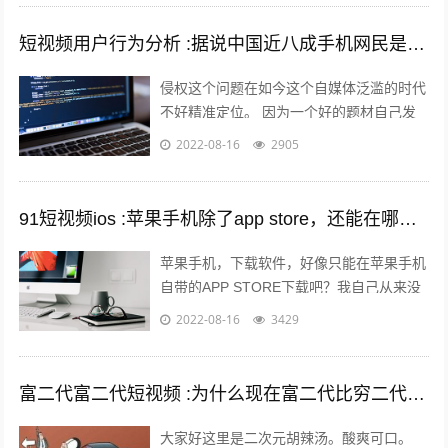
短视频用户行为分析 :据说中国近八成手机网民是短视频用户，侵权问题如何解决？
侵权这个问题在如今这个自媒体泛滥的时代
不好精准定位。 因为一个好的题材自己发
布出去可能只需要短短的几分钟时间就能够
2022-08-16
2905
引起火爆。 平台的大数据根本无法做...
91短视频ios :苹果手机除了app store，还能在哪里下载软件？包括一些破解软件？
苹果手机，下载软件，好像只能在苹果手机
自带的APP STORE下载吧？我自己从来没
有尝试过在其他地方下载，在越狱最火热的
2022-08-16
3429
年份，我也没有尝试过越狱。 2...
富二代富二代短视频 :为什么现在富二代比穷二代努力？
大家好这里是二次元胡辣汤。酸爽可口。