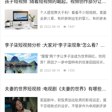
孩子短视频 :随着短视频的崛起，视频创作部分让儿童入境，这对孩子是否有利？
个人感觉弊大于利！看看不少短视频，里面
全是儿童，有的是刚出生的婴儿，有的是未
上幼儿园的幼儿，有的是幼儿园的孩子，还
2022-08-16
1447
有的是上学的孩子……比如什么小童，乡...
李子柒短视频分析 :大家对“李子柒现象”怎么看？她成功的背后原因是什么？
“慢慢”两个字让李子柒成为世界网红，你同
意？原因之一是中国特有的优美田园风光，
慢慢出现。二是历史悠久的中国农耕生活，
2022-08-16
1350
如春种秋收中展现的四季变化、朝出晚...
夫妻的世界短视频 :电视剧《夫妻的世界》有哪些槽点？
家庭剧中，软饭男加出轨男的影视设定，属
于百搭款式的设定。不管是作为电视剧还是