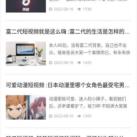
觉跑通了才大举压上资源，产品优秀的数据
2022-08-16
1736
表现又让头条很快决定将各种流...
富二代短视频就是这么嗨 :富二代的生活是怎样的，和身边的朋友差距大吗？
本人85后，没有富二代背景，自己也不出
众，我来告诉大家一个事情而已，有车有房
其实不难，你努力一样可以拥有，不过家里
2022-08-16
1435
条件最好不要太差。我家没有人当官也没...
可爱动漫短视频 :日本动漫里哪个女角色最受宅男们的喜爱欢迎？
动漫那些可爱、迷人的小姨子，看到她们
后，这老婆要定了，拔刀吧 不知道大家第
一次接触动漫是什么时候，绝大多数的老漫
2022-08-16
1395
迷最起码也应该有6年左右的动漫阅历了
吧...