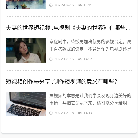
慢慢出现。二是历史悠久的中国农耕生活，
2022-08-16
1341
如春种秋收中展现的四季变化、朝出晚...
夫妻的世界短视频 :电视剧《夫妻的世界》有哪些槽点？
家庭剧中，软饭男加出轨男的影视设定，属
于百搭款式的设定。不管是作为电视剧还是
电影，长的短的都有讲不完的故事；也都能
2022-08-16
1412
给人带来全新又熟悉的看剧热情。而这一...
短视频创作与分享 :制作短视频的意义有哪些？
短视频的本意是让我们学会发现身边美好的
事情，并把它记录下来，还可以分享给朋
友，制作短视频的意义在于让关心你的人了
2022-08-16
1493
解你，让志同道合的人关注你，让你的朋
友...