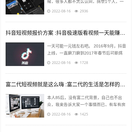
候，很多人都不怎么认同，感觉1个人，一
部手机，一台电脑，依靠这几样东西就能养
2022-08-16
2936
的起自己，能月薪过万？完全是天方夜谭...
抖音短视频报价方案 :抖音极速版看视频一天能赚多少钱？
一天可能一元钱左右吧。 2016年9月，抖音
上线，一直磨刀磨到2017年春节后可能感
觉跑通了才大举压上资源，产品优秀的数据
2022-08-16
1728
表现又让头条很快决定将各种流...
富二代短视频就是这么嗨 :富二代的生活是怎样的，和身边的朋友差距大吗？
本人85后，没有富二代背景，自己也不出
众，我来告诉大家一个事情而已，有车有房
其实不难，你努力一样可以拥有，不过家里
2022-08-16
1425
条件最好不要太差。我家没有人当官也没...