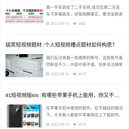
我一手车卖给了二手车商,成交后第二天说
车子是事故车，说我隐瞒事实，要求全款退
车，我该怎么办？ 报警处理。二手车行在
2022-08-16
3882
车辆鉴定方面是内行，买车人在车辆鉴定...
搞笑短视频题材 :个人短视频槽点题材如何构思？
我们反过来看一些搞笑的账号，这些账号虽
然粉丝不少，内容也很不错，但是关注搞笑
账号的用户，大多数都是为了开心的，所以
2022-08-16
4410
这样的粉丝群体自然就很难变现。所以我...
91短视频版ios :有哪些苹果手机上能用，你又不愿意让人知道的好用的app呢？
在苹果手机中使用的软件，在不越狱的情况
下，大多数人都是在苹果商店上下载软件。
但是还有其他的方法可以让你的手机中安装
2022-08-16
3633
上在苹果商店中没有的软件。 有两个...