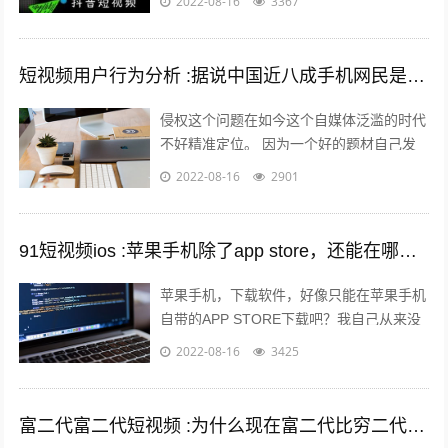
2022-08-16
3367
想要发长视频，怎么发呢？一起来看一下...
短视频用户行为分析 :据说中国近八成手机网民是短视频用户，侵权问题如何解决？
侵权这个问题在如今这个自媒体泛滥的时代
不好精准定位。 因为一个好的题材自己发
布出去可能只需要短短的几分钟时间就能够
2022-08-16
2901
引起火爆。 平台的大数据根本无法做...
91短视频ios :苹果手机除了app store，还能在哪里下载软件？包括一些破解软件？
苹果手机，下载软件，好像只能在苹果手机
自带的APP STORE下载吧？我自己从来没
有尝试过在其他地方下载，在越狱最火热的
2022-08-16
3425
年份，我也没有尝试过越狱。 2...
富二代富二代短视频 :为什么现在富二代比穷二代努力？