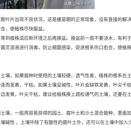
导致叶片出现不良状况，这是缓苗期的正常现象，没有直接的解
愈合，使植株尽快服盆。
，等到植株适应新环境之后再换盆。换盆前一周不要浇水，有利
多菌灵溶液进行消毒，防止细菌感染，促进根系伤口愈合，使植
性土壤，如果栽种时使用的土壤较硬，透气性差，植株的根系在
牵连而发黄，干枯。如果土壤呈碱性，叶片会缺铁发黄，叶尖干
叶边发黄，叶尖干枯，建议给植株换上疏松通气的土壤，还要在
制土壤，一般用容易获得的园土、腐叶土和沙土混合栽种，里面
壤碱性 ，土壤中除了有酸性的腐叶土外，还可以在土壤中加入