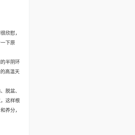
到很欣慰，
析一下原
润的半阴环
度的高温天
输、脱盆、
境，这样根
分和养分，