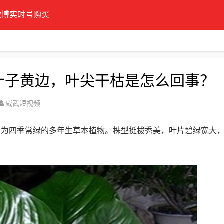
微博实时号购买
人叶子黄边，叶尖干枯是怎么回事？
威武短视频
，为四季常绿的多年生草本植物。株型挺拔秀美，叶片碧绿宽大