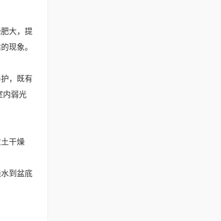
绿肥大，提
枯的现象。
养护，既有
室内弱光
盆土干燥
浇水到盆底