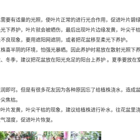
也需要有适量的光照，使叶片正常的进行光合作用，促进叶片碧
强光下养护，叶片就会被晒伤，最后出现叶片边缘发黄，叶尖干
长不良现象，要用遮阳网遮阴，或者把花盆移至柔光下养护。
植株喜半阴的环境，怕强光暴晒。因此养护时易放在散射光照下
、冬季，建议把花盆放在阳光充足的阳台上养护 。夏季要放在
湿润即可。但是有很多花友因为各种原因忘了给植株浇水，造成
叶尖焦枯。
的叶片发黄，叶尖干枯的现象，建议给植株进行补水，往花盆里
空气湿度，促进叶片恢复。