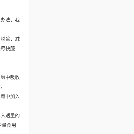
决办法，我
于脱盆，减
株尽快服
土壤中吸收
枯。
土壤中加入
加入适量的
少量食用