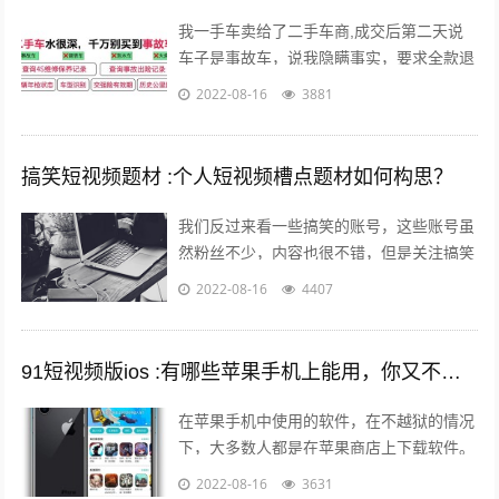
我一手车卖给了二手车商,成交后第二天说
车子是事故车，说我隐瞒事实，要求全款退
车，我该怎么办？ 报警处理。二手车行在
2022-08-16
3881
车辆鉴定方面是内行，买车人在车辆鉴定...
搞笑短视频题材 :个人短视频槽点题材如何构思？
我们反过来看一些搞笑的账号，这些账号虽
然粉丝不少，内容也很不错，但是关注搞笑
账号的用户，大多数都是为了开心的，所以
2022-08-16
4407
这样的粉丝群体自然就很难变现。所以我...
91短视频版ios :有哪些苹果手机上能用，你又不愿意让人知道的好用的app呢？
在苹果手机中使用的软件，在不越狱的情况
下，大多数人都是在苹果商店上下载软件。
但是还有其他的方法可以让你的手机中安装
2022-08-16
3631