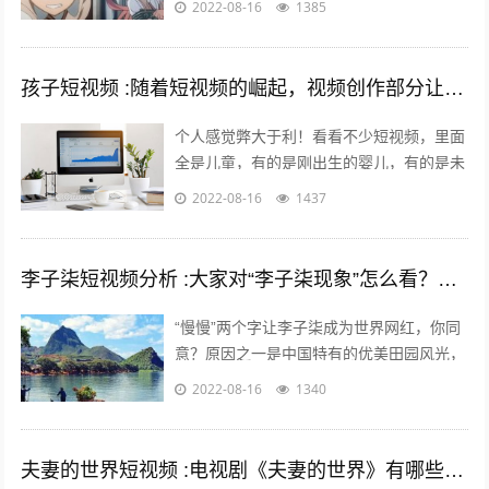
2022-08-16
1385
迷最起码也应该有6年左右的动漫阅历了
吧...
孩子短视频 :随着短视频的崛起，视频创作部分让儿童入境，这对孩子是否有利？
个人感觉弊大于利！看看不少短视频，里面
全是儿童，有的是刚出生的婴儿，有的是未
上幼儿园的幼儿，有的是幼儿园的孩子，还
2022-08-16
1437
有的是上学的孩子……比如什么小童，乡...
李子柒短视频分析 :大家对“李子柒现象”怎么看？她成功的背后原因是什么？
“慢慢”两个字让李子柒成为世界网红，你同
意？原因之一是中国特有的优美田园风光，
慢慢出现。二是历史悠久的中国农耕生活，
2022-08-16
1340
如春种秋收中展现的四季变化、朝出晚...
夫妻的世界短视频 :电视剧《夫妻的世界》有哪些槽点？