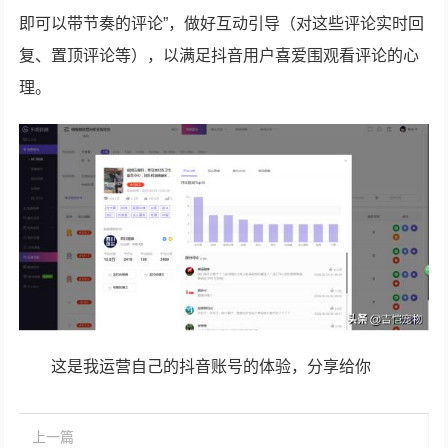
即可以带节奏的评论”，做好互动引导（对这些评论实时回
复、置顶评论等），以满足抖音用户喜爱围观看评论的心
理。
这是我运营自己的抖音账号的体验，分享给你
上一篇