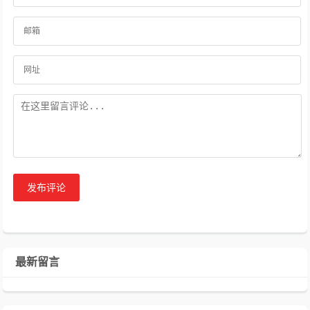
发布评论
最新留言