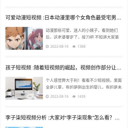
条件最好不要太差。我家没有人当官也没...
可爱动漫短视频 :日本动漫里哪个女角色最受宅男们的喜爱欢迎？
动漫那些可爱、迷人的小姨子，看到她们
后，这老婆要定了，拔刀吧 不知道大家第
一次接触动漫是什么时候，绝大多数的老漫
2022-08-16
1388
迷最起码也应该有6年左右的动漫阅历了
吧...
孩子短视频 :随着短视频的崛起，视频创作部分让儿童入境，这对孩子是否有利？
个人感觉弊大于利！看看不少短视频，里面
全是儿童，有的是刚出生的婴儿，有的是未
上幼儿园的幼儿，有的是幼儿园的孩子，还
2022-08-16
1439
有的是上学的孩子……比如什么小童，乡...
李子柒短视频分析 :大家对“李子柒现象”怎么看？她成功的背后原因是什么？