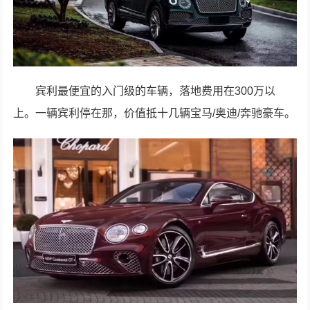
宾利最便宜的入门级的车辆，落地费用在300万以
上。一辆宾利停在那，价值抵十几辆宝马/奥迪/奔驰豪车。