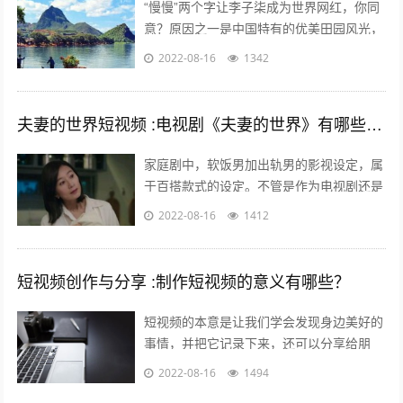
“慢慢”两个字让李子柒成为世界网红，你同
意？原因之一是中国特有的优美田园风光，
慢慢出现。二是历史悠久的中国农耕生活，
2022-08-16
1342
如春种秋收中展现的四季变化、朝出晚...
夫妻的世界短视频 :电视剧《夫妻的世界》有哪些槽点？
家庭剧中，软饭男加出轨男的影视设定，属
于百搭款式的设定。不管是作为电视剧还是
电影，长的短的都有讲不完的故事；也都能
2022-08-16
1412
给人带来全新又熟悉的看剧热情。而这一...
短视频创作与分享 :制作短视频的意义有哪些？
短视频的本意是让我们学会发现身边美好的
事情，并把它记录下来，还可以分享给朋
友，制作短视频的意义在于让关心你的人了
2022-08-16
1494
解你，让志同道合的人关注你，让你的朋