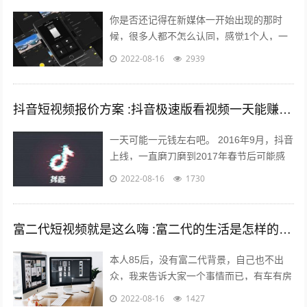
你是否还记得在新媒体一开始出现的那时
候，很多人都不怎么认同，感觉1个人，一
部手机，一台电脑，依靠这几样东西就能养
2022-08-16
2939
的起自己，能月薪过万？完全是天方夜谭...
抖音短视频报价方案 :抖音极速版看视频一天能赚多少钱？
一天可能一元钱左右吧。 2016年9月，抖音
上线，一直磨刀磨到2017年春节后可能感
觉跑通了才大举压上资源，产品优秀的数据
2022-08-16
1730
表现又让头条很快决定将各种流...
富二代短视频就是这么嗨 :富二代的生活是怎样的，和身边的朋友差距大吗？
本人85后，没有富二代背景，自己也不出
众，我来告诉大家一个事情而已，有车有房
其实不难，你努力一样可以拥有，不过家里
2022-08-16
1427