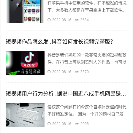
在苹果手机中使用的软件，在不越狱的情况
下，大多数人都是在苹果商店上下载软件。
但是还有其他的方法可以让你的手机中安装
2022-08-16
3634
上在苹果商店中没有的软件。 有两个...
短视频作品怎么发 :抖音如何发长视频完整版？
抖音是我们熟知的一款非常火爆的短视频软
件，在抖音上可以浏览别人的作品，也可以
发布自己的作品，那么自己发布作品的时候
2022-08-16
3370
想要发长视频，怎么发呢？一起来看一下...
短视频用户行为分析 :据说中国近八成手机网民是短视频用户，侵权问题如何解决？
侵权这个问题在如今这个自媒体泛滥的时代
不好精准定位。 因为一个好的题材自己发
布出去可能只需要短短的几分钟时间就能够
2022-08-16
2905
引起火爆。 平台的大数据根本无法做...