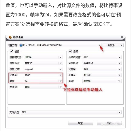
数值，也可以手动输入，对比源文件的数值，将比特率设
置为1000，帧率为24。如果需要改变格式的也可以在“预
置方案”处选择需要转换的格式，最后“确认”就OK了。