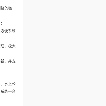
网络的链
署；
方便系统
理，极大
新，并支
、水上公
川系统平台