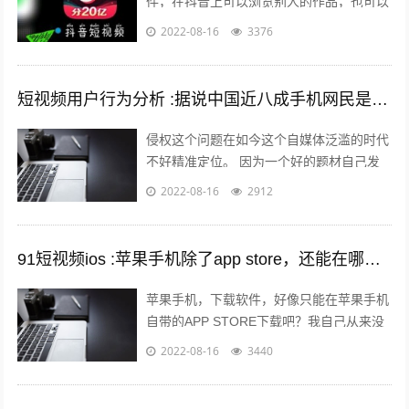
件，在抖音上可以浏览别人的作品，也可以
发布自己的作品，那么自己发布作品的时候
2022-08-16
3376
想要发长视频，怎么发呢？一起来看一下...
短视频用户行为分析 :据说中国近八成手机网民是短视频用户，侵权问题如何解决？
侵权这个问题在如今这个自媒体泛滥的时代
不好精准定位。 因为一个好的题材自己发
布出去可能只需要短短的几分钟时间就能够
2022-08-16
2912
引起火爆。 平台的大数据根本无法做...
91短视频ios :苹果手机除了app store，还能在哪里下载软件？包括一些破解软件？
苹果手机，下载软件，好像只能在苹果手机
自带的APP STORE下载吧？我自己从来没
有尝试过在其他地方下载，在越狱最火热的
2022-08-16
3440
年份，我也没有尝试过越狱。 2...