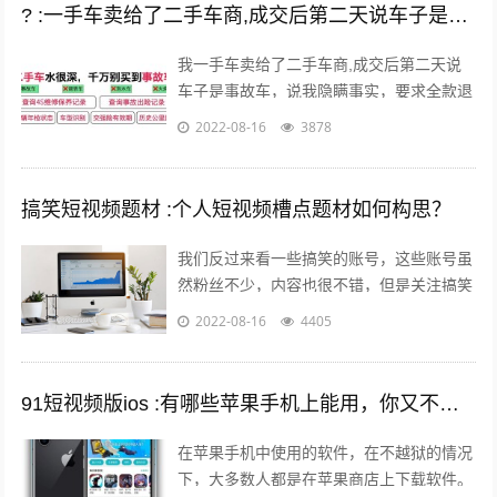
? :一手车卖给了二手车商,成交后第二天说车子是事故车，说隐瞒事实？
我一手车卖给了二手车商,成交后第二天说
车子是事故车，说我隐瞒事实，要求全款退
车，我该怎么办？ 报警处理。二手车行在
2022-08-16
3878
车辆鉴定方面是内行，买车人在车辆鉴定...
搞笑短视频题材 :个人短视频槽点题材如何构思？
我们反过来看一些搞笑的账号，这些账号虽
然粉丝不少，内容也很不错，但是关注搞笑
账号的用户，大多数都是为了开心的，所以
2022-08-16
4405
这样的粉丝群体自然就很难变现。所以我...
91短视频版ios :有哪些苹果手机上能用，你又不愿意让人知道的好用的app呢？
在苹果手机中使用的软件，在不越狱的情况
下，大多数人都是在苹果商店上下载软件。