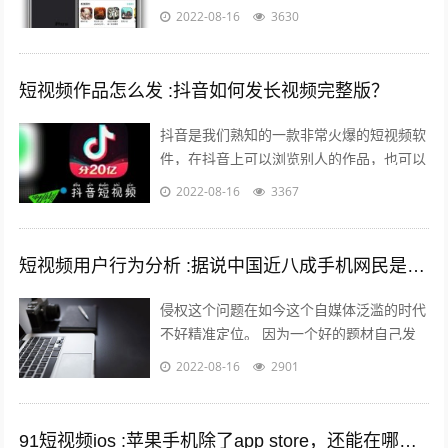
但是还有其他的方法可以让你的手机中安装
2022-08-16
3630
上在苹果商店中没有的软件。 有两个...
短视频作品怎么发 :抖音如何发长视频完整版？
抖音是我们熟知的一款非常火爆的短视频软
件，在抖音上可以浏览别人的作品，也可以
发布自己的作品，那么自己发布作品的时候
2022-08-16
3367
想要发长视频，怎么发呢？一起来看一下...
短视频用户行为分析 :据说中国近八成手机网民是短视频用户，侵权问题如何解决？
侵权这个问题在如今这个自媒体泛滥的时代
不好精准定位。 因为一个好的题材自己发
布出去可能只需要短短的几分钟时间就能够
2022-08-16
2901
引起火爆。 平台的大数据根本无法做...
91短视频ios :苹果手机除了app store，还能在哪里下载软件？包括一些破解软件？