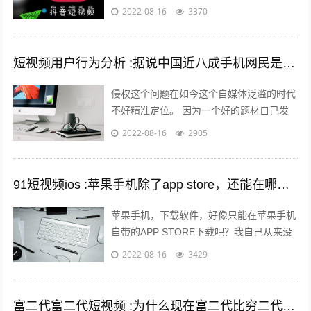
发布自己的作品，那么自己发布作品的时候
2022-08-16
3370
想要发长视频，怎么发呢？一起来看一下...
短视频用户行为分析 :据说中国近八成手机网民是短视频用户，侵权问题如何解决？
侵权这个问题在如今这个自媒体泛滥的时代
不好精准定位。 因为一个好的题材自己发
布出去可能只需要短短的几分钟时间就能够
2022-08-16
2905
引起火爆。 平台的大数据根本无法做...
91短视频ios :苹果手机除了app store，还能在哪里下载软件？包括一些破解软件？
苹果手机，下载软件，好像只能在苹果手机
自带的APP STORE下载吧？我自己从来没
有尝试过在其他地方下载，在越狱最火热的
2022-08-16
3429
年份，我也没有尝试过越狱。 2...
富二代富二代短视频 :为什么现在富二代比穷二代努力？