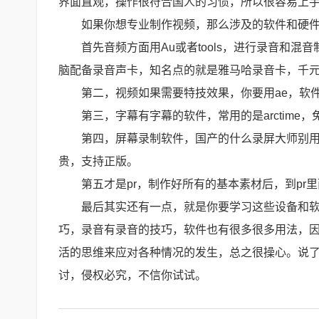
界面直观，操作很符合国人的习惯，所以很容易上
如果你想专业制作视频，那么涉及的软件和硬
首先音频方面用Au或者tools，进行录音和
脑配备录音声卡，知名点的就是雅马哈录音卡，千元
第二，视频如果需要特技效果，你要用ae，软
第三，字幕有字幕的软件，常用的是arctime
第四，屏幕录制软件，国产的什么录屏大师别用了
贵，支持正版。
第五才是pr，制作好所有的基本素材后，到pr
最后其实还有一点，就是你要学习这些设备和
巧，录音有录音的技巧，软件也有很多很多用法，
活的思维来应对各种情况的发生，总之很操心。说
讨，侵权必究，不信你试试。