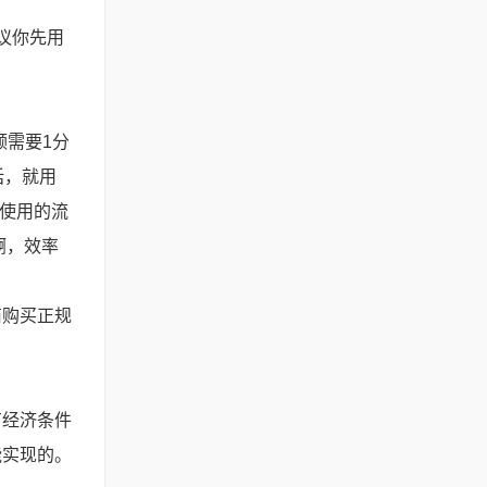
议你先用
频需要1分
话，就用
件使用的流
啊，效率
商购买正规
有经济条件
能实现的。