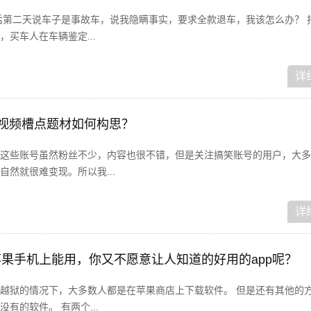
后第二天说车子是事故车，说我隐瞒事实，要求全款退车，我该怎么办？ 
买车人在车辆鉴定...
详
短视频槽点题材如何构思？
这些账号虽然粉丝不少，内容也很不错，但是关注搞笑账号的用户，大多
然就很难变现。所以我...
详
哪些苹果手机上能用，你又不愿意让人知道的好用的app呢？
越狱的情况下，大多数人都是在苹果商店上下载软件。 但是还有其他的
有的软件。 有两个...