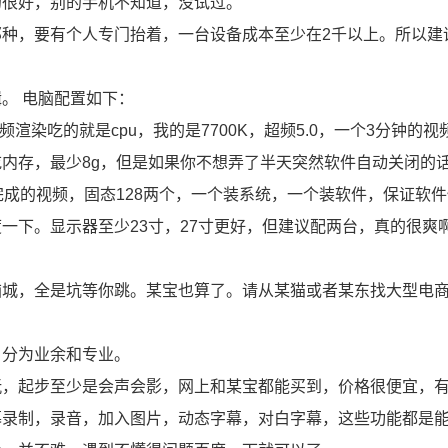
的很好，别的手机不知道，没试过。
种，要有个人专门抬着，一台设备成本至少在2千以上。所以建
。 电脑配置如下：
视频渲染吃的就是cpu，我的是7700K，超频5.0，一个3分钟的视
内存，最少8g，但是如果你不想弄了半天突然软件自动关闭的
储完成的视频，固态128两个，一个装系统，一个装软件，保证软
一下。显示器至少23寸，27寸更好，但建议配两台，真的很爽
脑城，全是坑等你跳。某宝也算了。请从某猫或者某东找大型电
，分为业余和专业。
玩，起步至少是会声会影，网上和某宝都能买到，价格很便宜，
幕录制，录音，加入图片，动态字幕，对白字幕，这些功能都是