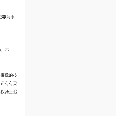
需要为电
0，不
有摄像的技
，还有有灵
维权骑士追