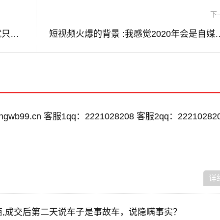
下
www.91短视频 :过了新手期做影视搬运就只有死路一条吗？
短视频火爆的背景 :我感觉2020年会是
wb99.cn 客服1qq：2221028208 客服2qq：22210282
详
车商,成交后第二天说车子是事故车，说隐瞒事实？