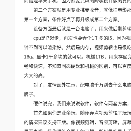
前提是苹果手机，因为他麦克风的降噪设计做的真
第二个方案就是用专业挑麦收音，就像拍电影那
第一个方案，条件好点了再升级成第二个方案。
设备方面最后就是一台电脑了，用来做后期剪辑
cpu是i7起步，再次也要弄个1千多的i5，因为
钟不到可以渲染好。然后是内存，视频剪辑也是很吃
16g。显卡1千多块的就可以。机械1TB，用来存
畅和快速，不知道固态硬盘和机械的区别，可以百度
大大的高。
对了，友情额外提示，配电脑千万别去什么电
牌子。
硬件说完，我们来说说软件，软件有两套方案
首先如果你是业余玩，随便弄点视频剪辑了玩
的情况建议支持正版。像视频剪辑，音频剪辑，屏