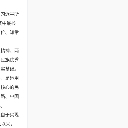
如习近平所
其中最核
守位、知常
庆精神、两
华民族优秀
坚实基础。
展，是运用
为核心的民
道路、中国
化。
来自于实现
大以来，