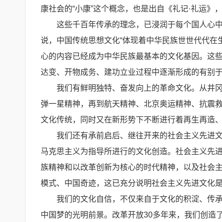
康社会的“小康”这个概念，也是出自《礼记·礼运》
这些千百年传承的理念，已浸润于每个国人心
说，中国传统思想文化“体现着中华民族世世代代在
心的内容已经成为中华民族最基本的文化基因。这
达变、开物成务、建功立业过程中逐渐形成的有别于
我们有鲜明独特、奋发向上的革命文化。从井
弹一星精神，再到航天精神、北京奥运精神、抗震
文化传统，同时又在新形势下不断进行着再生再造
我们还有承前启后、继往开来的社会主义先进
马克思主义为指导所进行的文化创造。社会主义先
族精神和以改革创新为核心的时代精神，以及社会
模式、中国奇迹，这已充分说明社会主义先进文化
我们的文化自信，不仅来自于文化的积淀、传
中国梦的光明前景。改革开放30多年来，我们创造