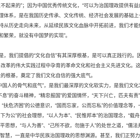
不起来的”；因为中国优秀传统文化，“可以为治国理政提供有益
治理体系，是在我国历史传承、文化传统、经济社会发展的基础上
坚持从历史走向未来，从延续民族文化血脉中开拓前进，我们才能
和繁荣，就没有中国梦的实现”。
不是，我们提倡的“文化自信”有其深厚根基，是可以真正践行的。
、改革的伟大实践过程中孕育的革命文化和社会主义先进文化。
设的根基，奠定了我们文化自信的强大底气。
中国人的骨气和底气”，是我们最深厚的文化软实力，是我们文化
息”的奋斗精神，“精忠报国”的爱国情怀，“天下兴亡，匹夫有责
，“扶危济困”的公德意识，“国而忘家，公而忘私”的价值理念等，
下为公”的社会理想，“以人为本”、“民惟邦本”的治国理念，“载舟
和平思想，“与人为善”、“己所不欲，勿施于人”的处世之道，“儒法
的东方智慧，一直是中华民族治国理政的思想渊源。甚至，我们正努