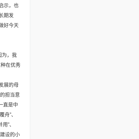
启示，也
长期发
做好今天
因为，我
这种在优秀
发展的母
”的担当意
一直是中
覆舟”、
并用”、
力建设的小