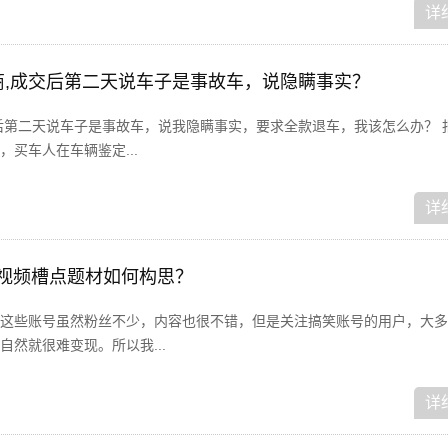
详
车商,成交后第二天说车子是事故车，说隐瞒事实？
后第二天说车子是事故车，说我隐瞒事实，要求全款退车，我该怎么办？ 
买车人在车辆鉴定...
详
短视频槽点题材如何构思？
这些账号虽然粉丝不少，内容也很不错，但是关注搞笑账号的用户，大多
然就很难变现。所以我...
详