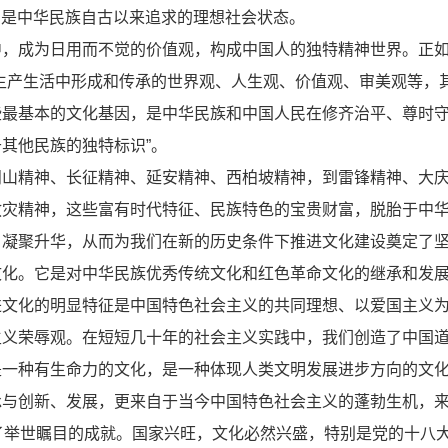
，是中华民族自古以来追求的理想社会状态。
中，成为日用而不觉的价值观，构成中国人的独特精神世界。正
生产生活中形成和传承的世界观、人生观、价值观、审美观等，
些最基本的文化基因，是中华民族和中国人民在修齐治平、尊时
其他民族的独特标识”。
冈山精神、长征精神、延安精神、西柏坡精神，到雷锋精神、大
救灾精神，这些富有时代特征、民族特色的宝贵财富，脱胎于中
、凝聚升华，从而为我们在新的历史条件下推进文化建设奠定了
文化。它是对中华民族优秀传统文化和红色革命文化的继承和发
进文化的明显特征是中国特色社会主义的共同理想、以爱国主义
主义荣辱观。在短短几十年的社会主义实践中，我们创造了中国
是一种有生命力的文化，是一种体现人类文明发展进步方向的文
承与创新、发展，更来自于当今中国特色社会主义的蓬勃生机，
了举世瞩目的成就。国家兴旺，文化必然兴盛，特别是党的十八