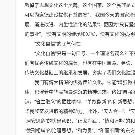
丢掉了思想文化这个灵魂，这个国家、这个民族是立
可以为道德建设提供有益启发”，“我国今天的国家
展、渐进改进、内生性演化的结果”；更因为“只有
的事业”，“没有文明的继承和发展，没有文化的弘扬
“文化自信”的底气何在
“文化自信”只是一句口号、一个理论名词么？
们有优秀传统文化的底蕴，也有在中国革命、建设
传统文化基础上的继承和发展，夯实了我们文化建
我们有博大精深的优秀传统文化。它能“增强做
体，积淀着中华民族最深沉的精神追求。诸如“自强不
识，“舍生取义”的牺牲精神，“革故鼎新”的创新思想
华民族奋发进取的精神动力。此外，“天人合一”、“天
“居安思危”的忧患意识，“止戈为武”、“协和万邦”的
“德刑相辅”的治理思想，“和为贵”、“和而不同”