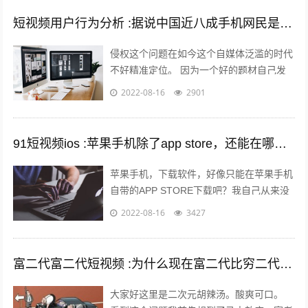
短视频用户行为分析 :据说中国近八成手机网民是短视频用户，侵权问题如何解决？
侵权这个问题在如今这个自媒体泛滥的时代
不好精准定位。 因为一个好的题材自己发
布出去可能只需要短短的几分钟时间就能够
2022-08-16
2901
引起火爆。 平台的大数据根本无法做...
91短视频ios :苹果手机除了app store，还能在哪里下载软件？包括一些破解软件？
苹果手机，下载软件，好像只能在苹果手机
自带的APP STORE下载吧？我自己从来没
有尝试过在其他地方下载，在越狱最火热的
2022-08-16
3427
年份，我也没有尝试过越狱。 2...
富二代富二代短视频 :为什么现在富二代比穷二代努力？
大家好这里是二次元胡辣汤。酸爽可口。