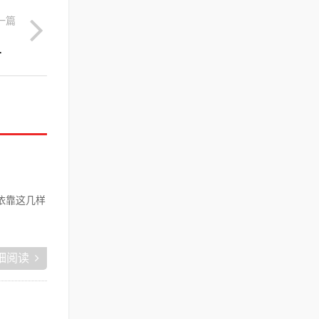
一篇
软件哪个好？
依靠这几样
细阅读