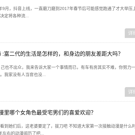
6年9月，抖音上线，一直磨刀磨到2017年春节后可能感觉跑通了才大举压
定将各种流...
详
 :富二代的生活是怎样的，和身边的朋友差距大吗？
自己也不出众，我来告诉大家一个事情而已，有车有房其实不难，你努力
我家没有人当官也没...
详
动漫里哪个女角色最受宅男们的喜爱欢迎？
看到她们后，这老婆要定了，拔刀吧 不知道大家第一次接触动漫是什么
左右的动漫阅历了吧...