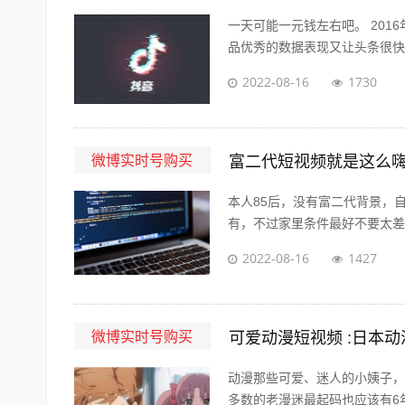
一天可能一元钱左右吧。 201
品优秀的数据表现又让头条很快决
2022-08-16
1730
微博实时号购买
富二代短视频就是这么嗨
本人85后，没有富二代背景，
有，不过家里条件最好不要太差。
2022-08-16
1427
微博实时号购买
可爱动漫短视频 :日本
动漫那些可爱、迷人的小姨子，
多数的老漫迷最起码也应该有6年