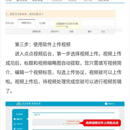
第三步：使用软件上传视频
进入点点视频后台，第一步选择视频上传。视频上传
成功后，标题和视频缩略图自动提取，您只需填写视频简
介、编辑一个视频标签，勾选上传协议，视频就可以上传
啦。视频上传后，待视频处理完成您就可以进行视频剪辑
了。