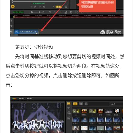
第五步：切分视频
先将时间基准线移动到您想要剪切的视频时间处，然
后点击剪切按钮就可以将视频切为两段。在视频轨道处，
点击您切分掉的视频，点击删除按钮删除即可。如图所
示：