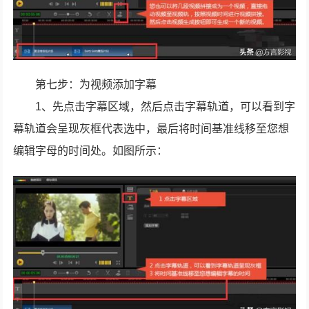
第七步：为视频添加字幕
1、先点击字幕区域，然后点击字幕轨道，可以看到字
幕轨道会呈现灰框代表选中，最后将时间基准线移至您想
编辑字母的时间处。如图所示：