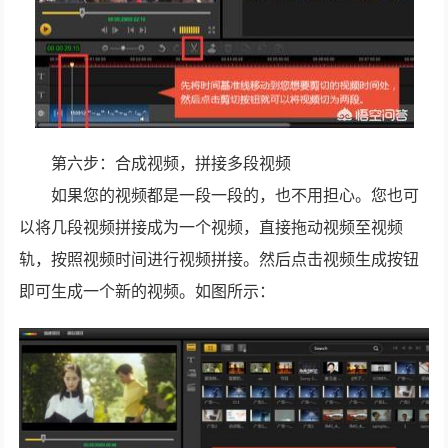
第六步：合成视频，拼接多段视频
如果您的视频都是一段一段的，也不用担心。您也可
以将几段视频拼接成为一个视频，直接拖动视频至视频
轨，按照视频时间进行视频拼接。然后点击视频生成按钮
即可生成一个新的视频。如图所示：