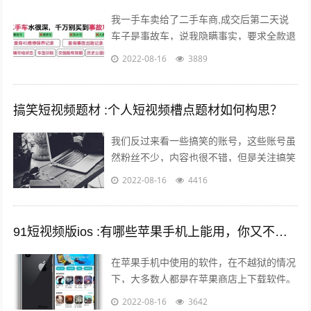
我一手车卖给了二手车商,成交后第二天说
车子是事故车，说我隐瞒事实，要求全款退
车，我该怎么办？ 报警处理。二手车行在
2022-08-16
3889
车辆鉴定方面是内行，买车人在车辆鉴定...
搞笑短视频题材 :个人短视频槽点题材如何构思？
我们反过来看一些搞笑的账号，这些账号虽
然粉丝不少，内容也很不错，但是关注搞笑
账号的用户，大多数都是为了开心的，所以
2022-08-16
4416
这样的粉丝群体自然就很难变现。所以我...
91短视频版ios :有哪些苹果手机上能用，你又不愿意让人知道的好用的app呢？
在苹果手机中使用的软件，在不越狱的情况
下，大多数人都是在苹果商店上下载软件。
但是还有其他的方法可以让你的手机中安装
2022-08-16
3642