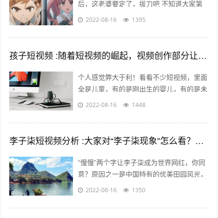
后，这老婆要定了，拔刀吧 不知道大家第
一次接触动漫是什么时候，绝大多数的老漫
2022-08-16
1395
迷最起码也应该有6年左右的动漫阅历了
吧...
孩子短视频 :随着短视频的崛起，视频创作部分让儿童入境，这对孩子是否有利？
个人感觉弊大于利！看看不少短视频，里面
全是儿童，有的是刚出生的婴儿，有的是未
上幼儿园的幼儿，有的是幼儿园的孩子，还
2022-08-16
1448
有的是上学的孩子……比如什么小童，乡...
李子柒短视频分析 :大家对“李子柒现象”怎么看？她成功的背后原因是什么？
“慢慢”两个字让李子柒成为世界网红，你同
意？原因之一是中国特有的优美田园风光，
慢慢出现。二是历史悠久的中国农耕生活，
2022-08-16
1350
如春种秋收中展现的四季变化、朝出晚...