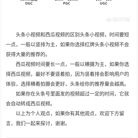
头条小视频和西瓜视频的区别头条小视频，时间要短
一点，一般以竖排为主，如果你选择红牌头条小视频不会
获得大量的推荐的。
西瓜视频时间要长一点，一般以横摄为主，如果你选
择西瓜视频，最好不要竖着拍，因为竖着排会影响用户的
体验，选择横着拍摄会更好，头条给你的推荐量会越高。
如果你在头条号里面发的视频超过一定的时间，它就
会自动转成西瓜视频。
以上为个人观点，如果你有其他观点，欢迎下方留
言，我们一起来探讨，谢谢。