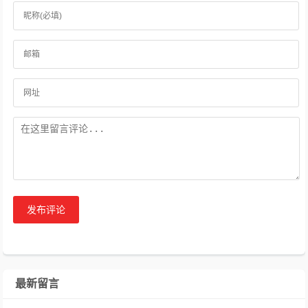
发布评论
最新留言