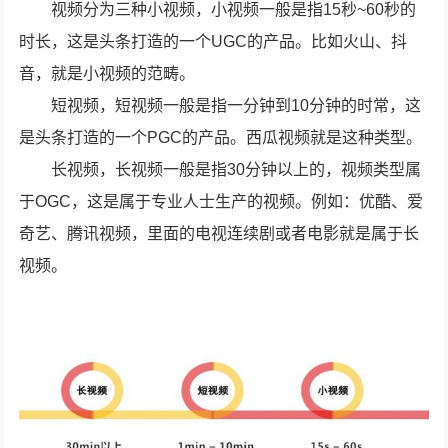
视频分为三种小视频，小视频一般是指15秒~60秒的
时长，这是头条打造的一个UGC的产品。比如火山、抖
音，就是小视频的范畴。
短视频，短视频一般是指一分钟到10分钟的时常，这
是头条打造的一个PGC的产品。西瓜视频就是这种类型。
长视频，长视频一般是指30分钟以上的，视频类型属
于OGC，这是属于专业人士生产的视频。例如：优酷、爱
奇艺、腾讯视频，里面的电视连续剧或者电影就是属于长
视频。