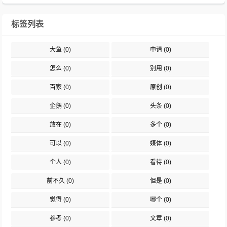
标签列表
大鱼
(0)
申请
(0)
怎么
(0)
别用
(0)
百家
(0)
原创
(0)
企鹅
(0)
头条
(0)
放在
(0)
多个
(0)
可以
(0)
媒体
(0)
个人
(0)
看待
(0)
前不久
(0)
但是
(0)
觉得
(0)
哪个
(0)
参考
(0)
文章
(0)