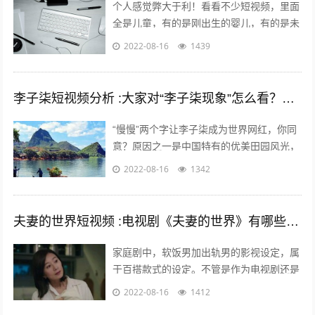
个人感觉弊大于利！看看不少短视频，里面
全是儿童，有的是刚出生的婴儿，有的是未
上幼儿园的幼儿，有的是幼儿园的孩子，还
2022-08-16
1439
有的是上学的孩子……比如什么小童，乡...
李子柒短视频分析 :大家对“李子柒现象”怎么看？她成功的背后原因是什么？
“慢慢”两个字让李子柒成为世界网红，你同
意？原因之一是中国特有的优美田园风光，
慢慢出现。二是历史悠久的中国农耕生活，
2022-08-16
1342
如春种秋收中展现的四季变化、朝出晚...
夫妻的世界短视频 :电视剧《夫妻的世界》有哪些槽点？
家庭剧中，软饭男加出轨男的影视设定，属
于百搭款式的设定。不管是作为电视剧还是
电影，长的短的都有讲不完的故事；也都能
2022-08-16
1412
给人带来全新又熟悉的看剧热情。而这一...