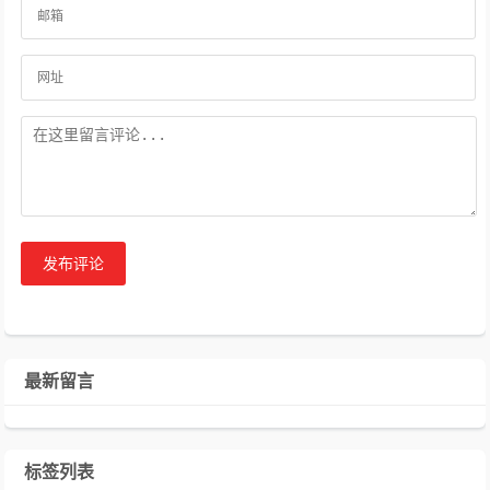
发布评论
最新留言
标签列表