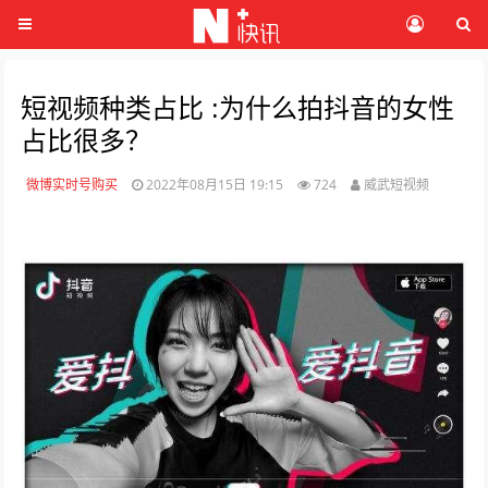
短视频种类占比 :为什么拍抖音的女性
占比很多？
微博实时号购买
2022年08月15日 19:15
724
威武短视频