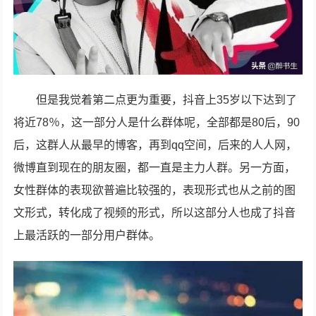
但是我觉着第二点更为重要，抖音上35岁以下达到了
将近78％，这一部分人是什么群体呢，全部都是80后，90
后，这群人从最早的博客，再到qq空间，后来的人人网，
微博直到现在的朋友圈，都一直是主力人群。另一方面，
女性群体的表现欲普遍比较强的，表现形式也从之前的图
文形式，转化成了视频的形式，所以这部分人也成了抖音
上最活跃的一部分用户群体。