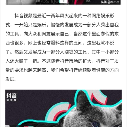
抖音视频是最近一两年风火起来的一种网络娱乐形
式，一开始只是娱乐，慢慢的发展成为一部分人秀出自我
的工具，向大众和网友展示自己，当然这个里面参假的东
西也很多，网上也经常爆料这样的丑闻，这里我就不说
了。然后又发展成为一部分人赚钱的工具，其中一小部分
人还大赚了一把。不过随着抖音市场的扩大，抖音对于质
量的要求也越来越高，我们希望抖音继续朝着健康的方向
发展。