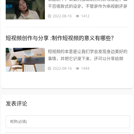
于百搭款式的设定。不管是作为电视剧还是
电影，长的短的都有讲不完的故事；也都能
2022-08-16
1412
给人带来全新又熟悉的看剧热情。而这一...
短视频创作与分享 :制作短视频的意义有哪些？
短视频的本意是让我们学会发现身边美好的
事情，并把它记录下来，还可以分享给朋
友，制作短视频的意义在于让关心你的人了
2022-08-16
1494
解你，让志同道合的人关注你，让你的朋
友...
发表评论