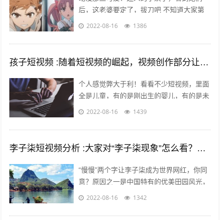
后，这老婆要定了，拔刀吧 不知道大家第
一次接触动漫是什么时候，绝大多数的老漫
2022-08-16
1386
迷最起码也应该有6年左右的动漫阅历了
吧...
孩子短视频 :随着短视频的崛起，视频创作部分让儿童入境，这对孩子是否有利？
个人感觉弊大于利！看看不少短视频，里面
全是儿童，有的是刚出生的婴儿，有的是未
上幼儿园的幼儿，有的是幼儿园的孩子，还
2022-08-16
1439
有的是上学的孩子……比如什么小童，乡...
李子柒短视频分析 :大家对“李子柒现象”怎么看？她成功的背后原因是什么？
“慢慢”两个字让李子柒成为世界网红，你同
意？原因之一是中国特有的优美田园风光，
慢慢出现。二是历史悠久的中国农耕生活，
2022-08-16
1342
如春种秋收中展现的四季变化、朝出晚...