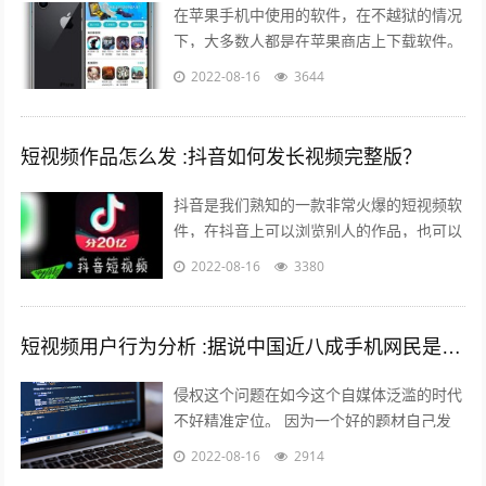
在苹果手机中使用的软件，在不越狱的情况
下，大多数人都是在苹果商店上下载软件。
但是还有其他的方法可以让你的手机中安装
2022-08-16
3644
上在苹果商店中没有的软件。 有两个...
短视频作品怎么发 :抖音如何发长视频完整版？
抖音是我们熟知的一款非常火爆的短视频软
件，在抖音上可以浏览别人的作品，也可以
发布自己的作品，那么自己发布作品的时候
2022-08-16
3380
想要发长视频，怎么发呢？一起来看一下...
短视频用户行为分析 :据说中国近八成手机网民是短视频用户，侵权问题如何解决？
侵权这个问题在如今这个自媒体泛滥的时代
不好精准定位。 因为一个好的题材自己发
布出去可能只需要短短的几分钟时间就能够
2022-08-16
2914
引起火爆。 平台的大数据根本无法做...