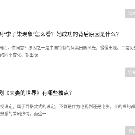
详
家对“李子柒现象”怎么看？她成功的背后原因是什么？
界网红，你同意？原因之一是中国特有的优美田园风光，慢慢出现。二是历
四季变化、朝出晚...
详
视剧《夫妻的世界》有哪些槽点？
视设定，属于百搭款式的设定。不管是作为电视剧还是电影，长的短的都
悉的看剧热情。而这一...
详