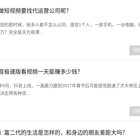
在做短视频要找代运营公司呢？
现的那时候，很多人都不怎么认同，感觉1个人，一部手机，一台电脑，
？完全是天方夜谭...
详
抖音极速版看视频一天能赚多少钱？
6年9月，抖音上线，一直磨刀磨到2017年春节后可能感觉跑通了才大举压
定将各种流...
详
 :富二代的生活是怎样的，和身边的朋友差距大吗？