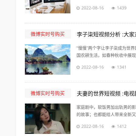
2022-08-16
1439
微博实时号购买
李子柒短视频分析 :大
“慢慢”两个字让李子柒成为世
国农耕生活，如春种秋收中展现的
2022-08-16
1341
微博实时号购买
夫妻的世界短视频 :电
家庭剧中，软饭男加出轨男的影
的故事；也都能给人带来全新又熟
2022-08-16
1412