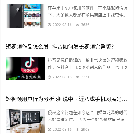
在苹果手机中使用的软件，在不越狱的情况
下，大多数人都是在苹果商店上下载软件。
但是还有其他的方法可以让你的手机中安装
2022-08-16
3636
上在苹果商店中没有的软件。 有两个...
短视频作品怎么发 :抖音如何发长视频完整版？
抖音是我们熟知的一款非常火爆的短视频软
件，在抖音上可以浏览别人的作品，也可以
发布自己的作品，那么自己发布作品的时候
2022-08-16
3371
想要发长视频，怎么发呢？一起来看一下...
短视频用户行为分析 :据说中国近八成手机网民是短视频用户，侵权问题如何解决？
侵权这个问题在如今这个自媒体泛滥的时代
不好精准定位。 因为一个好的题材自己发
布出去可能只需要短短的几分钟时间就能够
2022-08-16
2908