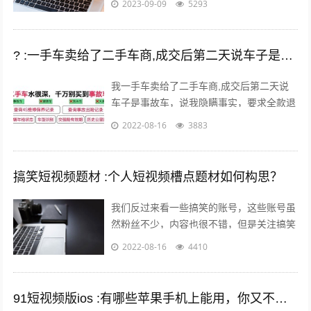
2023-09-09
5293
? :一手车卖给了二手车商,成交后第二天说车子是事故车，说隐瞒事实？
我一手车卖给了二手车商,成交后第二天说
车子是事故车，说我隐瞒事实，要求全款退
车，我该怎么办？ 报警处理。二手车行在
2022-08-16
3883
车辆鉴定方面是内行，买车人在车辆鉴定...
搞笑短视频题材 :个人短视频槽点题材如何构思？
我们反过来看一些搞笑的账号，这些账号虽
然粉丝不少，内容也很不错，但是关注搞笑
账号的用户，大多数都是为了开心的，所以
2022-08-16
4410
这样的粉丝群体自然就很难变现。所以我...
91短视频版ios :有哪些苹果手机上能用，你又不愿意让人知道的好用的app呢？