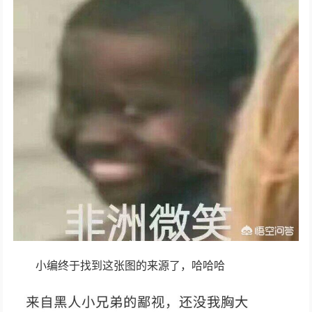
小编终于找到这张图的来源了，哈哈哈