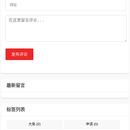
发布评论
最新留言
标签列表
大鱼
(0)
申请
(0)