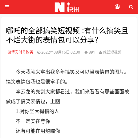
哪吒的全部搞笑短视频 :有什么搞笑且
不烂大街的表情包可以分享？
微博实时号购买
2022年08月16日 02:30
891
威武短视频
今天我就来拿出我多年搞笑又可以当表情包的图片。
搞笑表情包我也是很拿手的。
李云龙的亮剑大家都看过，我们来看看有那些画面被
做成了搞笑表情包，上图
1.对你竖大拇指的人
不一定实在夸你
还有可能在用炮瞄你