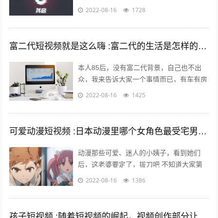
觉跑通了才大举压上资源，产品优秀的数据
2022-08-16
1728
表现又让头条很快决定将各种流...
富二代短视频就是这么嗨 :富二代的生活是怎样的，和身边的朋友差距大吗？
本人85后，没有富二代背景，自己也不出
众，我来告诉大家一个事情而已，有车有房
其实不难，你努力一样可以拥有，不过家里
2022-08-16
1425
条件最好不要太差。我家没有人当官也没...
可爱动漫短视频 :日本动漫里哪个女角色最受宅男们的喜爱欢迎？
动漫那些可爱、迷人的小姨子，看到她们
后，这老婆要定了，拔刀吧 不知道大家第
一次接触动漫是什么时候，绝大多数的老漫
2022-08-16
1386
迷最起码也应该有6年左右的动漫阅历了
吧...
孩子短视频 :随着短视频的崛起，视频创作部分让儿童入境，这对孩子是否有利？