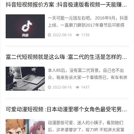
抖音短视频报价方案 :抖音极速版看视频一天能赚多少钱？
一天可能一元钱左右吧。 2016年9月，抖音
上线，一直磨刀磨到2017年春节后可能感
觉跑通了才大举压上资源，产品优秀的数据
2022-08-16
1738
表现又让头条很快决定将各种流...
富二代短视频就是这么嗨 :富二代的生活是怎样的，和身边的朋友差距大吗？
本人85后，没有富二代背景，自己也不出
众，我来告诉大家一个事情而已，有车有房
其实不难，你努力一样可以拥有，不过家里
2022-08-16
1437
条件最好不要太差。我家没有人当官也没...
可爱动漫短视频 :日本动漫里哪个女角色最受宅男们的喜爱欢迎？
动漫那些可爱、迷人的小姨子，看到她们
后，这老婆要定了，拔刀吧 不知道大家第