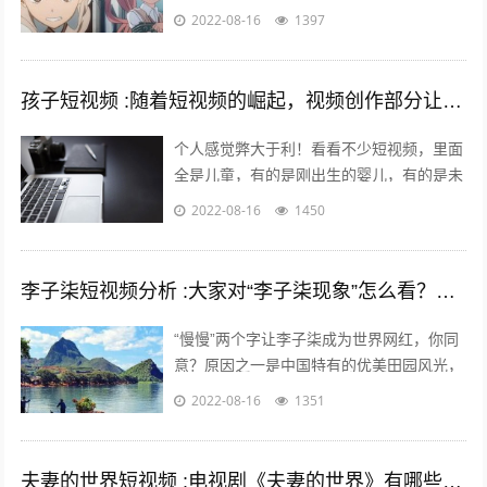
一次接触动漫是什么时候，绝大多数的老漫
2022-08-16
1397
迷最起码也应该有6年左右的动漫阅历了
吧...
孩子短视频 :随着短视频的崛起，视频创作部分让儿童入境，这对孩子是否有利？
个人感觉弊大于利！看看不少短视频，里面
全是儿童，有的是刚出生的婴儿，有的是未
上幼儿园的幼儿，有的是幼儿园的孩子，还
2022-08-16
1450
有的是上学的孩子……比如什么小童，乡...
李子柒短视频分析 :大家对“李子柒现象”怎么看？她成功的背后原因是什么？
“慢慢”两个字让李子柒成为世界网红，你同
意？原因之一是中国特有的优美田园风光，
慢慢出现。二是历史悠久的中国农耕生活，
2022-08-16
1351
如春种秋收中展现的四季变化、朝出晚...
夫妻的世界短视频 :电视剧《夫妻的世界》有哪些槽点？