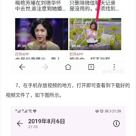
7、在手机存放视频的地方，打开即可查看到下载好的
视频文件了，如下图所示。