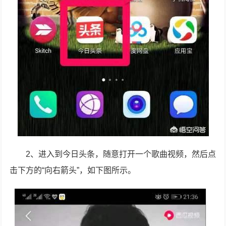
2、进入到今日头条，随意打开一个歌曲视频，然后点
击下方的“向右箭头”，如下图所示。