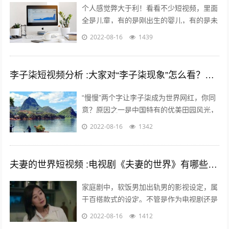
个人感觉弊大于利！看看不少短视频，里面
全是儿童，有的是刚出生的婴儿，有的是未
上幼儿园的幼儿，有的是幼儿园的孩子，还
2022-08-16
1439
有的是上学的孩子……比如什么小童，乡...
李子柒短视频分析 :大家对“李子柒现象”怎么看？她成功的背后原因是什么？
“慢慢”两个字让李子柒成为世界网红，你同
意？原因之一是中国特有的优美田园风光，
慢慢出现。二是历史悠久的中国农耕生活，
2022-08-16
1342
如春种秋收中展现的四季变化、朝出晚...
夫妻的世界短视频 :电视剧《夫妻的世界》有哪些槽点？
家庭剧中，软饭男加出轨男的影视设定，属
于百搭款式的设定。不管是作为电视剧还是
电影，长的短的都有讲不完的故事；也都能
2022-08-16
1412
给人带来全新又熟悉的看剧热情。而这一...