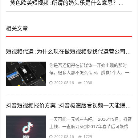
黄色欧美短视频 :所谓的奶头乐是什么意思？它的危害性多大？
相关文章
短视频代运 :为什么现在做短视频要找代运营公司呢？
你是否还记得在新媒体一开始出现的那时
候，很多人都不怎么认同，感觉1个人，一
部手机，一台电脑，依靠这几样东西就能养
2022-08-16
2938
的起自己，能月薪过万？完全是天方夜谭...
抖音短视频报价方案 :抖音极速版看视频一天能赚多少钱？
一天可能一元钱左右吧。 2016年9月，抖音
上线，一直磨刀磨到2017年春节后可能感
觉跑通了才大举压上资源，产品优秀的数据
2022-08-16
1729