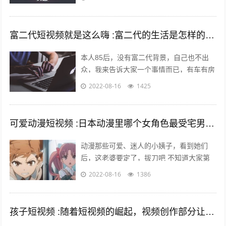
表现又让头条很快决定将各种流...
富二代短视频就是这么嗨 :富二代的生活是怎样的，和身边的朋友差距大吗？
本人85后，没有富二代背景，自己也不出
众，我来告诉大家一个事情而已，有车有房
其实不难，你努力一样可以拥有，不过家里
2022-08-16
1425
条件最好不要太差。我家没有人当官也没...
可爱动漫短视频 :日本动漫里哪个女角色最受宅男们的喜爱欢迎？
动漫那些可爱、迷人的小姨子，看到她们
后，这老婆要定了，拔刀吧 不知道大家第
一次接触动漫是什么时候，绝大多数的老漫
2022-08-16
1386
迷最起码也应该有6年左右的动漫阅历了
吧...
孩子短视频 :随着短视频的崛起，视频创作部分让儿童入境，这对孩子是否有利？