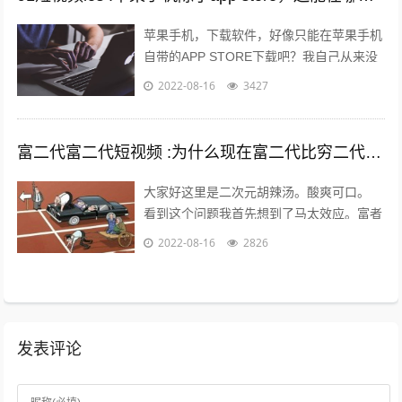
苹果手机，下载软件，好像只能在苹果手机
自带的APP STORE下载吧？我自己从来没
有尝试过在其他地方下载，在越狱最火热的
2022-08-16
3427
年份，我也没有尝试过越狱。 2...
富二代富二代短视频 :为什么现在富二代比穷二代努力？
大家好这里是二次元胡辣汤。酸爽可口。
看到这个问题我首先想到了马太效应。富者
更富，穷者更穷。这也是一个不争的事实。
2022-08-16
2826
但是不否认那些努力的年轻人。 富二...
发表评论