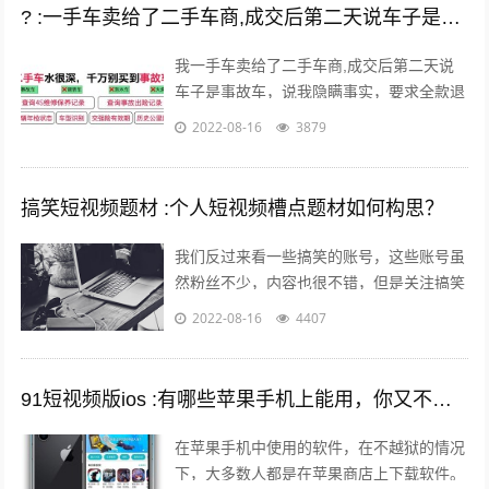
? :一手车卖给了二手车商,成交后第二天说车子是事故车，说隐瞒事实？
我一手车卖给了二手车商,成交后第二天说
车子是事故车，说我隐瞒事实，要求全款退
车，我该怎么办？ 报警处理。二手车行在
2022-08-16
3879
车辆鉴定方面是内行，买车人在车辆鉴定...
搞笑短视频题材 :个人短视频槽点题材如何构思？
我们反过来看一些搞笑的账号，这些账号虽
然粉丝不少，内容也很不错，但是关注搞笑
账号的用户，大多数都是为了开心的，所以
2022-08-16
4407
这样的粉丝群体自然就很难变现。所以我...
91短视频版ios :有哪些苹果手机上能用，你又不愿意让人知道的好用的app呢？
在苹果手机中使用的软件，在不越狱的情况
下，大多数人都是在苹果商店上下载软件。