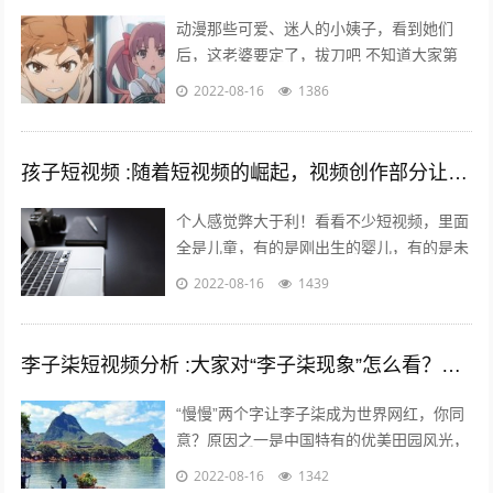
动漫那些可爱、迷人的小姨子，看到她们
后，这老婆要定了，拔刀吧 不知道大家第
一次接触动漫是什么时候，绝大多数的老漫
2022-08-16
1386
迷最起码也应该有6年左右的动漫阅历了
吧...
孩子短视频 :随着短视频的崛起，视频创作部分让儿童入境，这对孩子是否有利？
个人感觉弊大于利！看看不少短视频，里面
全是儿童，有的是刚出生的婴儿，有的是未
上幼儿园的幼儿，有的是幼儿园的孩子，还
2022-08-16
1439
有的是上学的孩子……比如什么小童，乡...
李子柒短视频分析 :大家对“李子柒现象”怎么看？她成功的背后原因是什么？
“慢慢”两个字让李子柒成为世界网红，你同
意？原因之一是中国特有的优美田园风光，
慢慢出现。二是历史悠久的中国农耕生活，
2022-08-16
1342