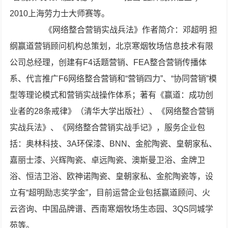
2010上海劳力士大师赛等。
《网络整合营销实战兵法》作者简介：邓超明 担
纲赢道营销顾问机构总策划，北京寒烟牧场信息技术有限
公司总经理，创建有F4话题营销、FEA整合营销传播体
系、代言推广F6网络整合营销和“营销四力”、“协同营销”模
型等理论模式和营销实战操作体系；著有《赢道：成功创
业者的28条戒律》（清华大学出版社）、《网络整合营销
实战兵法》、《网络整合营销实战手记》，服务企业包
括：奥林科技、3A环保漆、BNN、金舵陶瓷、皇朝家私、
嘉丽士漆、兴辉陶瓷、卓远陶瓷、澳斯曼卫浴、金牌卫
浴、恒洁卫浴、欧神诺陶瓷、皇朝家私、金舵陶瓷等，设
立有“超明励志奖学金”，目前运营企业包括赢道顾问、火
云咨询、中国品牌谱、西南寒烟牧场生态园、3QS同城学
苑等。