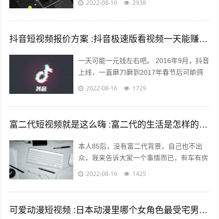
2022-08-16
2938
的起自己，能月薪过万？完全是天方夜谭...
抖音短视频报价方案 :抖音极速版看视频一天能赚多少钱？
一天可能一元钱左右吧。 2016年9月，抖音
上线，一直磨刀磨到2017年春节后可能感
觉跑通了才大举压上资源，产品优秀的数据
2022-08-16
1729
表现又让头条很快决定将各种流...
富二代短视频就是这么嗨 :富二代的生活是怎样的，和身边的朋友差距大吗？
本人85后，没有富二代背景，自己也不出
众，我来告诉大家一个事情而已，有车有房
其实不难，你努力一样可以拥有，不过家里
2022-08-16
1425
条件最好不要太差。我家没有人当官也没...
可爱动漫短视频 :日本动漫里哪个女角色最受宅男们的喜爱欢迎？