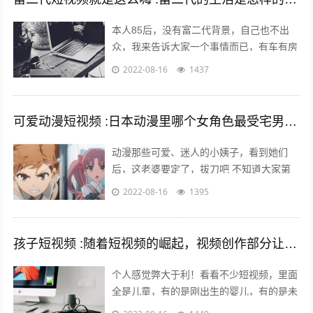
本人85后，没有富二代背景，自己也不出
众，我来告诉大家一个事情而已，有车有房
其实不难，你努力一样可以拥有，不过家里
2022-08-16
1437
条件最好不要太差。我家没有人当官也没...
可爱动漫短视频 :日本动漫里哪个女角色最受宅男们的喜爱欢迎？
动漫那些可爱、迷人的小姨子，看到她们
后，这老婆要定了，拔刀吧 不知道大家第
一次接触动漫是什么时候，绝大多数的老漫
2022-08-16
1395
迷最起码也应该有6年左右的动漫阅历了
吧...
孩子短视频 :随着短视频的崛起，视频创作部分让儿童入境，这对孩子是否有利？
个人感觉弊大于利！看看不少短视频，里面
全是儿童，有的是刚出生的婴儿，有的是未
上幼儿园的幼儿，有的是幼儿园的孩子，还