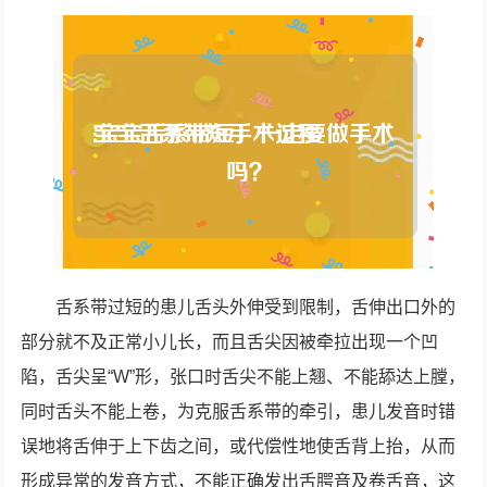
舌系带过短的患儿舌头外伸受到限制，舌伸出口外的
部分就不及正常小儿长，而且舌尖因被牵拉出现一个凹
陷，舌尖呈“W”形，张口时舌尖不能上翘、不能舔达上膛，
同时舌头不能上卷，为克服舌系带的牵引，患儿发音时错
误地将舌伸于上下齿之间，或代偿性地使舌背上抬，从而
形成异常的发音方式，不能正确发出舌腭音及卷舌音，这