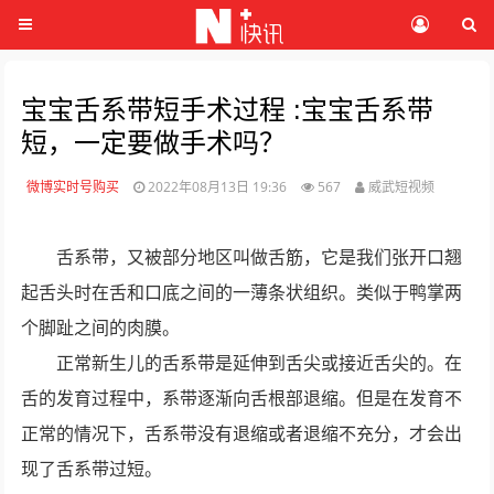
宝宝舌系带短手术过程 :宝宝舌系带
短，一定要做手术吗？
微博实时号购买
2022年08月13日 19:36
567
威武短视频
舌系带，又被部分地区叫做舌筋，它是我们张开口翘
起舌头时在舌和口底之间的一薄条状组织。类似于鸭掌两
个脚趾之间的肉膜。
正常新生儿的舌系带是延伸到舌尖或接近舌尖的。在
舌的发育过程中，系带逐渐向舌根部退缩。但是在发育不
正常的情况下，舌系带没有退缩或者退缩不充分，才会出
现了舌系带过短。