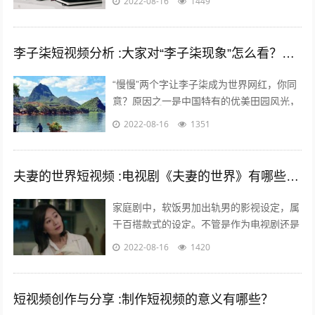
2022-08-16
1449
有的是上学的孩子……比如什么小童，乡...
李子柒短视频分析 :大家对“李子柒现象”怎么看？她成功的背后原因是什么？
“慢慢”两个字让李子柒成为世界网红，你同
意？原因之一是中国特有的优美田园风光，
慢慢出现。二是历史悠久的中国农耕生活，
2022-08-16
1351
如春种秋收中展现的四季变化、朝出晚...
夫妻的世界短视频 :电视剧《夫妻的世界》有哪些槽点？
家庭剧中，软饭男加出轨男的影视设定，属
于百搭款式的设定。不管是作为电视剧还是
电影，长的短的都有讲不完的故事；也都能
2022-08-16
1420
给人带来全新又熟悉的看剧热情。而这一...
短视频创作与分享 :制作短视频的意义有哪些？