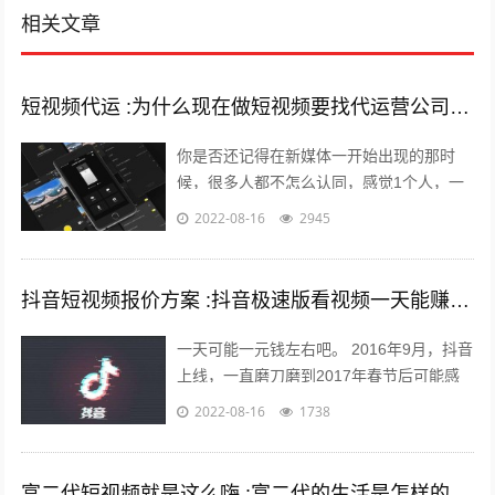
相关文章
短视频代运 :为什么现在做短视频要找代运营公司呢？
你是否还记得在新媒体一开始出现的那时
候，很多人都不怎么认同，感觉1个人，一
部手机，一台电脑，依靠这几样东西就能养
2022-08-16
2945
的起自己，能月薪过万？完全是天方夜谭...
抖音短视频报价方案 :抖音极速版看视频一天能赚多少钱？
一天可能一元钱左右吧。 2016年9月，抖音
上线，一直磨刀磨到2017年春节后可能感
觉跑通了才大举压上资源，产品优秀的数据
2022-08-16
1738
表现又让头条很快决定将各种流...
富二代短视频就是这么嗨 :富二代的生活是怎样的，和身边的朋友差距大吗？