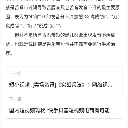
就是舌系带过短导致舌腭音及卷舌音发音不准的最主要原
因，表现为“4”和“10”的发音分不清楚把“公”说成“东”、“刀”
说成“高”、“裤子”说成“兔子”。
但并不是所有舌系带短的患儿都会出现发音不清症
状，也就是说即使是舌系带短也并不都需要进行手术治
疗。
上一篇
短小视频 :[卖场资讯]《实战兵法》：网络视频营销四种形式(转载)
下一篇
国内短视频现状 :快手抖音短视频电商有可能完全脱离大平台淘宝，甚至自成一派超越淘宝吗？