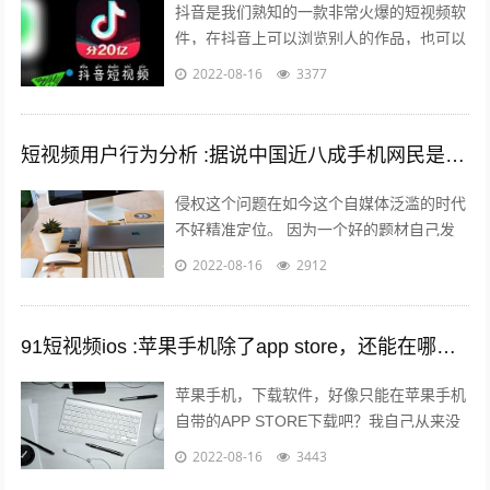
抖音是我们熟知的一款非常火爆的短视频软
件，在抖音上可以浏览别人的作品，也可以
发布自己的作品，那么自己发布作品的时候
2022-08-16
3377
想要发长视频，怎么发呢？一起来看一下...
短视频用户行为分析 :据说中国近八成手机网民是短视频用户，侵权问题如何解决？
侵权这个问题在如今这个自媒体泛滥的时代
不好精准定位。 因为一个好的题材自己发
布出去可能只需要短短的几分钟时间就能够
2022-08-16
2912
引起火爆。 平台的大数据根本无法做...
91短视频ios :苹果手机除了app store，还能在哪里下载软件？包括一些破解软件？
苹果手机，下载软件，好像只能在苹果手机
自带的APP STORE下载吧？我自己从来没
有尝试过在其他地方下载，在越狱最火热的
2022-08-16
3443
年份，我也没有尝试过越狱。 2...