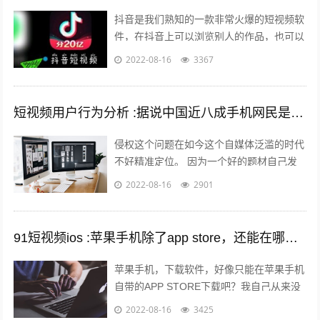
抖音是我们熟知的一款非常火爆的短视频软
件，在抖音上可以浏览别人的作品，也可以
发布自己的作品，那么自己发布作品的时候
2022-08-16
3367
想要发长视频，怎么发呢？一起来看一下...
短视频用户行为分析 :据说中国近八成手机网民是短视频用户，侵权问题如何解决？
侵权这个问题在如今这个自媒体泛滥的时代
不好精准定位。 因为一个好的题材自己发
布出去可能只需要短短的几分钟时间就能够
2022-08-16
2901
引起火爆。 平台的大数据根本无法做...
91短视频ios :苹果手机除了app store，还能在哪里下载软件？包括一些破解软件？
苹果手机，下载软件，好像只能在苹果手机
自带的APP STORE下载吧？我自己从来没
有尝试过在其他地方下载，在越狱最火热的
2022-08-16
3425